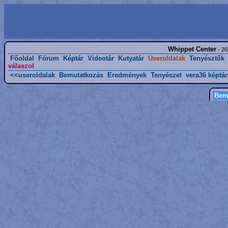
Whippet Center
- 20
Főoldal
Fórum
Képtár
Videotár
Kutyatár
Useroldalak
Tenyésztők
válaszol
<<useroldalak
Bemutatkozás
Eredmények
Tenyészet
vera36 képtár
Bemu