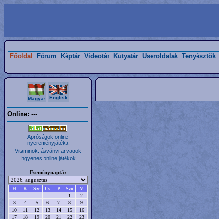
Főoldal
Fórum
Képtár
Videotár
Kutyatár
Useroldalak
Tenyésztők
English
Magyar
Online:
---
Apróságok online
nyereményjátéka
Vitaminok, ásványi anyagok
Ingyenes online játékok
Eseménynaptár
H
K
Sze
Cs
P
Szo
V
1
2
3
4
5
6
7
8
9
10
11
12
13
14
15
16
17
18
19
20
21
22
23