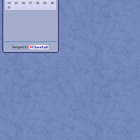
24
25
26
27
28
29
30
31
Designed by