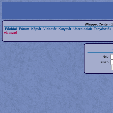
Whippet Center
- 2
Főoldal
Fórum
Képtár
Videotár
Kutyatár
Useroldalak
Tenyésztők
válaszol
Név:
Jelszó: