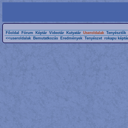
Főoldal
Fórum
Képtár
Videotár
Kutyatár
Useroldalak
Tenyésztők
<<useroldalak
Bemutatkozás
Eredmények
Tenyészet
rokapu képtá