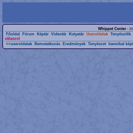
Whippet Center
- 20
Főoldal
Fórum
Képtár
Videotár
Kutyatár
Useroldalak
Tenyésztők
válaszol
<<useroldalak
Bemutatkozás
Eredmények
Tenyészet
hannibal kép