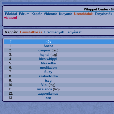
Whippet Center
- 20
Főoldal
Fórum
Képtár
Videotár
Kutyatár
Useroldalak
Tenyésztők
válaszol
Mappák:
Bemutatkozás
Eredmények
Tenyészet
#
név
1.
Ancsa
2.
csigusz
(tag)
3.
hajnal
(tag)
4.
kicsiwhippi
5.
Mazsolka
6.
meditation
7.
Suzy
8.
szabadvidra
9.
tszg
10.
Vipi
(tag)
11.
vizslancs
(tag)
12.
zagonitamas
13.
zee