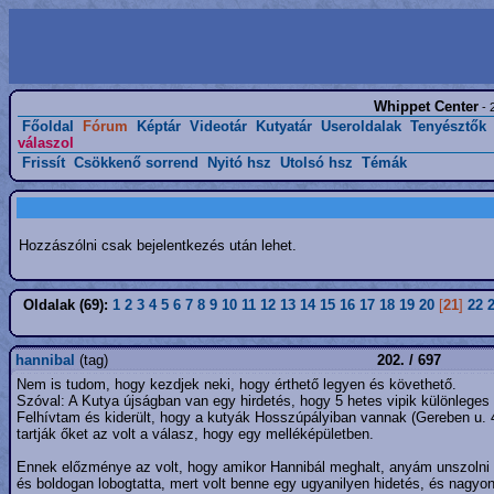
Whippet Center
- 
Főoldal
Fórum
Képtár
Videotár
Kutyatár
Useroldalak
Tenyésztők
válaszol
Frissít
Csökkenő sorrend
Nyitó hsz
Utolsó hsz
Témák
Hozzászólni csak bejelentkezés után lehet.
Oldalak (69):
1
2
3
4
5
6
7
8
9
10
11
12
13
14
15
16
17
18
19
20
[
21
]
22
hannibal
(tag)
202. / 697
Nem is tudom, hogy kezdjek neki, hogy érthető legyen és követhető.
Szóval: A Kutya újságban van egy hirdetés, hogy 5 hetes vipik különleges
Felhívtam és kiderült, hogy a kutyák Hosszúpályiban vannak (Gereben u. 4)
tartják őket az volt a válasz, hogy egy melléképületben.
Ennek előzménye az volt, hogy amikor Hannibál meghalt, anyám unszolni 
és boldogan lobogtatta, mert volt benne egy ugyanilyen hidetés, és nagyo