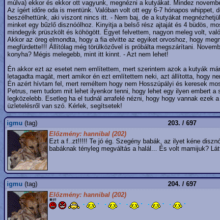
múlva) ekkor és ekkor ott vagyunk, megnézni a kutyákat. Mindez november 
Az ígért időre oda is mentünk. Valóban volt ott egy 6-7 hónapos whippet, de
beszélhettünk, aki viszont nincs itt. - Nem baj, de a kutyákat megnézhetj
minket egy bűzlő disznóólhoz. Kinyitja a belső rész ajtaját és 4 büdös, mo
mindegyik prüszkölt és köhögött. Egyet felvettem, nagyon meleg volt, val
Akkor az öreg elmondta, hogy a fia elvitte az egyiket orvoshoz, hogy megm
megfürdette!!! Állítólag még törülközővel is próbálta megszárítani. Novemb
konyha? Mégis melegebb, mint itt kinnt. - Azt nem lehet!
Én akkor ezt az esetet nem említettem, mert szerintem azok a kutyák má
letagadta magát, mert amikor én ezt említettem neki, azt állította, hogy ne
Én azért hívtam fel, mert reméltem hogy nem Hosszúpályi és keresek mo
Petrus, nem tudom mit lehet ilyenkor tenni, hogy lehet egy ilyen embert a s
legközelebb. Esetleg ha el tudnál arrafelé nézni, hogy hogy vannak ezek a k
üzletelésről van szó. Kérlek, segítsetek!
igmu
(tag)
203. / 697
Előzmény: hannibal (202)
Ezt a f..zt!!!!! Te jó ég. Szegény babák, az ilyet kéne disz
babáknak tényleg megváltás a halál... És volt mamijuk? Lát
igmu
(tag)
204. / 697
Előzmény: hannibal (202)