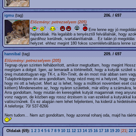
igmu
(tag)
206. / 697
Előzmény: petrezselyem (205)
Erre lenne egy jó megoldás,
hajlandóak. Ha legalább a tenyésztől felvállalnák, hogy azok
gazdihoz kerülnek, ivartalaníttatnák... Ez talán jó megoldá
helyzet. ehhez megint 180 fokos szemléletváltásra lenne s
hannibal
(tag)
209. / 697
Előzmény: petrezselyem (205)
Tegnap olyan szinten felháborított, amikor megtudtam, hogy megint Hossz
megírjam a dolgot. Igen, az lemaradt a történetből, hogy a kutyák szüleit s
öreg mutatottugyan egy TK-t, a Rin-Tinét, de én most már abban sem vagyo
Tulajdonképpen én arra gondoltam, hogy nézd meg mi a helyzet, hogy egyál
hogy mi ott a helyzet. Mert az is lehet, hogy a múltkori novemberi eset csa
kétlem) Mindenesetre az, hogy nyáron születtek, már előny a számukra, 
Arra gondoltam, hogy miután én keresgélek kutyát magamnak meg anyunak 
vonz nagyon, de közben egy rossz érzésem is van ezekkel a kutyukkal kapc
valószínűnek. És ez alapján nem lehet feljelenteni, ha kiderül a hirdetésé
A telefonja: 70/ 537-8266
Nem tudom... Nem azt gondoltam, hogy azonnal rohanj oda, majd ha ráért
Oldalak (69):
1
2
3
4
5
6
7
8
9
10
11
12
13
14
15
16
17
18
19
20
[
21
]
22