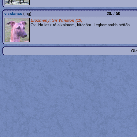
vizslancs
(tag)
20. / 50
Előzmény: Sir Winston (19)
Ok. Ha lesz rá alkalmam, kitörlöm. Leghamarabb hétfőn..
Old