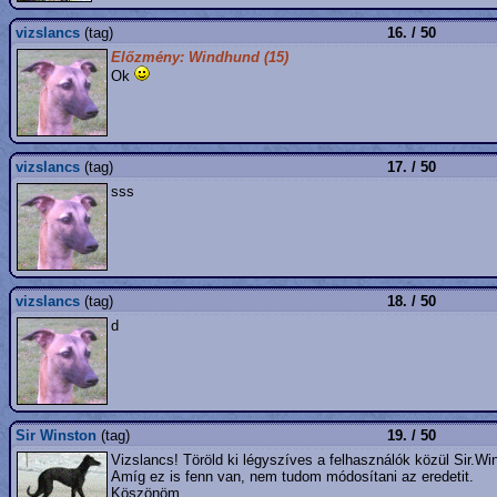
vizslancs
(tag)
16. / 50
Előzmény: Windhund (15)
Ok
vizslancs
(tag)
17. / 50
sss
vizslancs
(tag)
18. / 50
d
Sir Winston
(tag)
19. / 50
Vizslancs! Töröld ki légyszíves a felhasználók közül Sir.Wi
Amíg ez is fenn van, nem tudom módosítani az eredetit.
Köszönöm