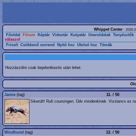
Whippet Center
- 2026.0
Főoldal
Fórum
Képtár
Videotár
Kutyatár
Useroldalak
Tenyésztők
válaszol
Frissít
Csökkenő sorrend
Nyitó hsz
Utolsó hsz
Témák
Hozzászólni csak bejelentkezés után lehet.
Old
Jamie
(tag)
11. / 50
Sikerült! Rufi coursingen. Üdv mindenkinek. Vizslancs ez na
Windhund
(tag)
12. / 50