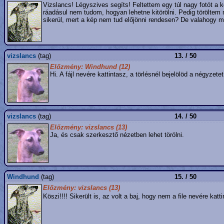
Vizslancs! Légyszives segíts! Feltettem egy túl nagy fotót a
ráadásul nem tudom, hogyan lehetne kitörölni. Pedig töröltem
sikerül, mert a kép nem tud előjönni rendesen? De valahogy mé
vizslancs
(tag)
13. / 50
Előzmény: Windhund (12)
Hi. A fájl nevére kattintasz, a törlésnél bejelölöd a négyze
vizslancs
(tag)
14. / 50
Előzmény: vizslancs (13)
Ja, és csak szerkesztő nézetben lehet törölni.
Windhund
(tag)
15. / 50
Előzmény: vizslancs (13)
Köszi!!!! Sikerült is, az volt a baj, hogy nem a file nevére k