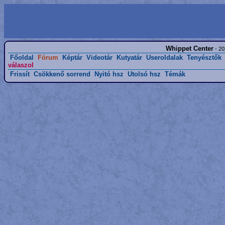
Whippet Center
- 20
Főoldal
Fórum
Képtár
Videotár
Kutyatár
Useroldalak
Tenyésztők
válaszol
Frissít
Csökkenő sorrend
Nyitó hsz
Utolsó hsz
Témák