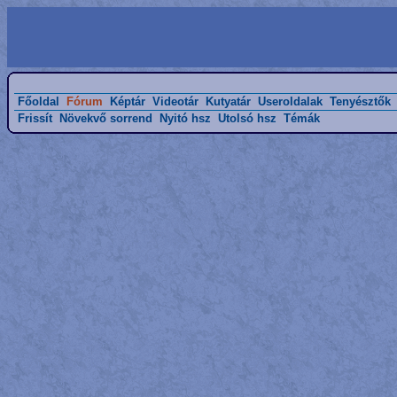
Főoldal
Fórum
Képtár
Videotár
Kutyatár
Useroldalak
Tenyésztők
Frissít
Növekvő sorrend
Nyitó hsz
Utolsó hsz
Témák