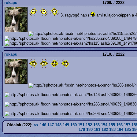
rokapu
1709. / 2222
3. ragyogó nap (
ami tulajdonképpen a 4.
rokapu
1710. / 2222
Oldalak (222):
<<
146
147
148
149
150
151
152
153
154
155
156
157
15
179
180
181
182
183
184
185
18