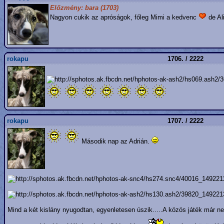
Előzmény: bara (1703)
Nagyon cukik az apróságok, főleg Mimi a kedvenc
de Al
rokapu
1706. / 2222
rokapu
1707. / 2222
Második nap az Adrián.
Mind a két kislány nyugodtan, egyenletesen úszik.....A közös játék már 