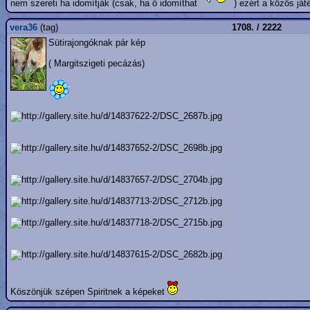
nem szereti ha idomítják (csak, ha ő idomíthat
) ezért a közös ját
vera36
(tag)
1708. / 2222
Sütirajongóknak pár kép
( Margitszigeti pecázás)
Köszönjük szépen Spiritnek a képeket