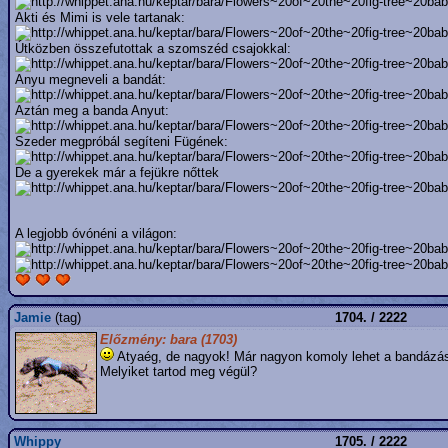
Akti és Mimi is vele tartanak:
Útközben összefutottak a szomszéd csajokkal:
Anyu megneveli a bandát:
Aztán meg a banda Anyut:
Szeder megpróbál segíteni Fügének:
De a gyerekek már a fejükre nőttek
A legjobb óvónéni a világon:
Jamie
(tag)
1704. / 2222
Előzmény: bara (1703)
Atyaég, de nagyok! Már nagyon komoly lehet a bandázás
Melyiket tartod meg végül?
Whippy
1705. / 2222