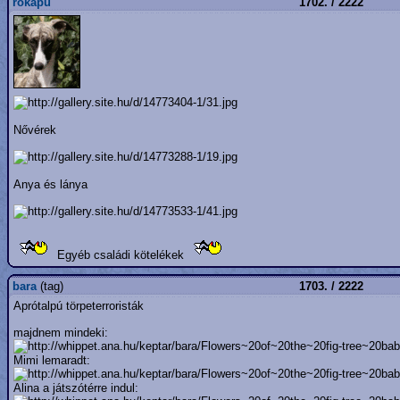
rokapu
1702. / 2222
Nővérek
Anya és lánya
Egyéb családi kötelékek
bara
(tag)
1703. / 2222
Aprótalpú törpeterroristák
majdnem mindeki:
Mimi lemaradt:
Alina a játszótérre indul: