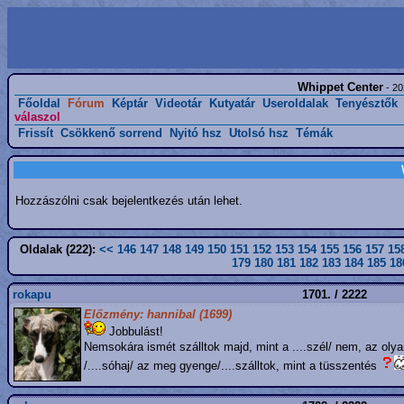
Whippet Center
- 20
Főoldal
Fórum
Képtár
Videotár
Kutyatár
Useroldalak
Tenyésztők
válaszol
Frissít
Csökkenő sorrend
Nyitó hsz
Utolsó hsz
Témák
Hozzászólni csak bejelentkezés után lehet.
Oldalak (222):
<<
146
147
148
149
150
151
152
153
154
155
156
157
15
179
180
181
182
183
184
185
18
rokapu
1701. / 2222
Előzmény: hannibal (1699)
Jobbulást!
Nemsokára ismét szálltok majd, mint a ....szél/ nem, az oly
/....sóhaj/ az meg gyenge/....szálltok, mint a tüsszentés