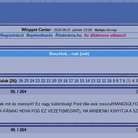
Whippet Center
- 2026.08.07. péntek 23:08 -
Ibolya
névnap
Regisztráció
Bejelentkezés
Állatmánia.hu
Az állatorvos válaszol
Beszólok...-nak (nek)
alak (26):
26
25
24
23
22
21
20
19
18
17
16
15
14
13
12
11
10
9
8
7
6
[
5
]
4
3
50. / 264
2
ogy kinek mit és mennyit!! Ez nagy külömbség! Pont tőle esik rosszul!
-FÁNAK! HOVA FOG EZ VEZETI(MEGINT), HA MINDENKI KINYITJA A S
49. / 264
2