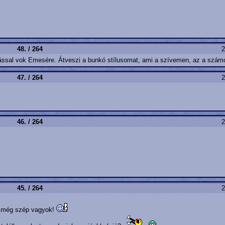
48. / 264
2
atással vok Emesére. Átveszi a bunkó stílusomat, ami a szívemen, az a szám
47. / 264
2
46. / 264
2
45. / 264
2
ól még szép vagyok!