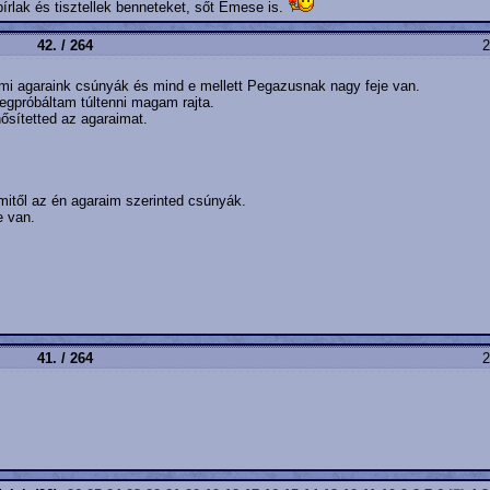
rlak és tisztellek benneteket, sőt Emese is.
42. / 264
2
mi agaraink csúnyák és mind e mellett Pegazusnak nagy feje van.
megpróbáltam túltenni magam rajta.
nősítetted az agaraimat.
mitől az én agaraim szerinted csúnyák.
e van.
41. / 264
2