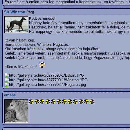
És remélem h emiatt nem fog megromlani a kapcsolatunk, én továbbra is bí
Sir Winston
(tag)
Kedves emese!
Néhány hete úgy értesültem egy ismerősömtől, szerinted a 
Hazudnék, ha azt állítanám, nem zaklatott fel a dolog, de 
Pár napja egy másik ismerősöm azt állította, neki is így mi
Itt van három kép.
Sorrendben Edwin, Winston, Pegazus.
Kiállításokon készültek, ahogy egy küllembíró látja őket.
Kérlek, ismertesd velem, szerinted mik azok a hiányosságok (túlzások), a
Kérlek tájékoztass arról, mi alapján jelented ki, hogy Pegazusnak nagy fej
Előre is köszönöm!
emese