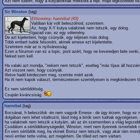
Azt nem tudom, hogy a kutyáitoknak mekkora a feje, majd legközelebb ha
Sir Winston
(tag)
Előzmény: hannibal (43)
Valóban kár volt beleszólnod, szerintem.
Az, hogy X-Y kutya valakinek nem tetszik, egy dolog.
Igazad van, ez egy vélemény.
De azt kijelenteni, hogy csúnyák, egy teljesen más dolog.
Több embert tudok felsorolni, akinek emese ezt kijelentette.
Szerintem már az is nyílvánosság.
Ezen a fórumon van ez a topic, pont azért, hogy ne keveredjen bele senki,
Neked sem kell.
Ha valaki azt mondja, "nekem nem tetszik", esetleg "más típus áll hozzá
Azt viszont nem, hogy csúnyák.
Illetve hadd kérdezzem meg, szerinte miért azok.
Ha itt nem kapok választ, természetesen személyesen is megkérdezem tő
Ez nem sértődöttség.
Csupán kiváncsiság.
hannibal
(tag)
Bocsánat, h beleszólok -én nem vagyok Emese - de úgy érzem, hogy ez ne
dolgában nem lehet vitatkozni, lásd még a bírók sem tudnak egységesen, s
ha valakinek nem tetszik a kutyám, aki az én szememben a világ legsze
Csodálom a sértődékenységedet, Winston, mert nem ilyennek ismertelek 
Én sem sértődök meg, ha vkinek Borisz nem tetszik, vagy akár rám mondj
nevű ember tette volna, azt megértem. De tőled ezt nem vártam.