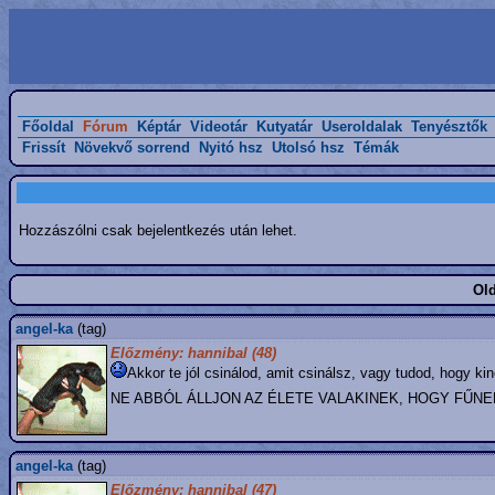
Főoldal
Fórum
Képtár
Videotár
Kutyatár
Useroldalak
Tenyésztők
Frissít
Növekvő sorrend
Nyitó hsz
Utolsó hsz
Témák
Hozzászólni csak bejelentkezés után lehet.
Old
angel-ka
(tag)
Előzmény: hannibal (48)
Akkor te jól csinálod, amit csinálsz, vagy tudod, h
NE ABBÓL ÁLLJON AZ ÉLETE VALAKINEK, HOGY FŰNEK
angel-ka
(tag)
Előzmény: hannibal (47)