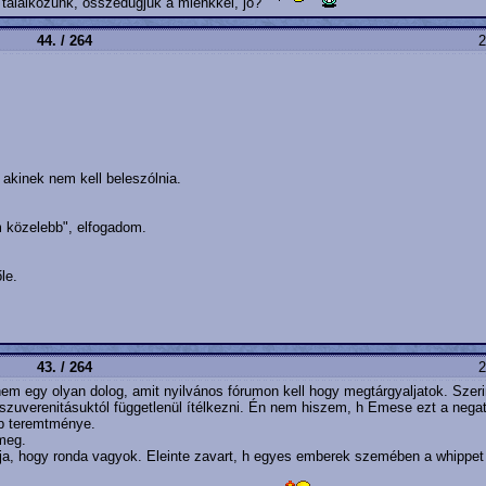
 találkozunk, összedugjuk a miénkkel, jó?
44. / 264
2
 akinek nem kell beleszólnia.
m közelebb", elfogadom.
le.
43. / 264
2
m egy olyan dolog, amit nyilvános fórumon kell hogy megtárgyaljatok. Szeri
zuverenitásuktól függetlenül ítélkezni. Én nem hiszem, h Emese ezt a negatí
bb teremtménye.
meg.
a, hogy ronda vagyok. Eleinte zavart, h egyes emberek szemében a whippet 