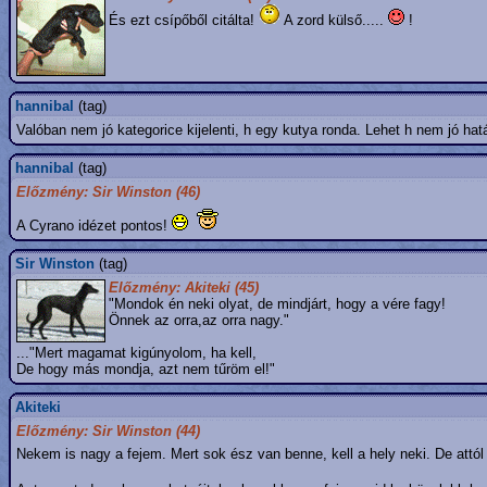
És ezt csípőből citálta!
A zord külső.....
!
hannibal
(tag)
Valóban nem jó kategorice kijelenti, h egy kutya ronda. Lehet h nem jó h
hannibal
(tag)
Előzmény: Sir Winston (46)
A Cyrano idézet pontos!
Sir Winston
(tag)
Előzmény: Akiteki (45)
"Mondok én neki olyat, de mindjárt, hogy a vére fagy!
Önnek az orra,az orra nagy."
..."Mert magamat kigúnyolom, ha kell,
De hogy más mondja, azt nem tűröm el!"
Akiteki
Előzmény: Sir Winston (44)
Nekem is nagy a fejem. Mert sok ész van benne, kell a hely neki. De att