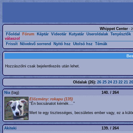
Whippet Center
- 2
Főoldal
Fórum
Képtár
Videotár
Kutyatár
Useroldalak
Tenyésztők
válaszol
Frissít
Növekvő sorrend
Nyitó hsz
Utolsó hsz
Témák
Bes
Hozzászólni csak bejelentkezés után lehet.
Oldalak (26):
26
25
24
23
22
21
2
Nia
(tag)
140. / 264
Előzmény: rokapu (135)
"Én bocsánatot kérnék...."
Mert te egy tisztességes, becsületes ember vagy, ez a kü
Akiteki
139. / 264