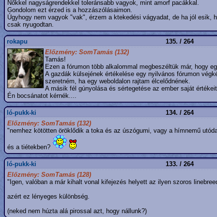
Nőkkel nagyságrendekkel toleránsabb vagyok, mint amorf pacákkal.
Gondolom ezt érzed is a hozzászólásaimon.
Úgyhogy nem vagyok "vak", érzem a ktekedési vágyadat, de ha jól esik, ha
csak nyugodtan.
rokapu
135. / 264
Előzmény: SomTamás (132)
Tamás!
Ezen a fórumon több alkalommal megbeszéltük már, hogy eg
A gazdák külsejének értékelése egy nyilvános fórumon vég
szeretném, ha egy weboldalon rajtam élcelődnének.
A másik fél gúnyolása és sértegetése az ember saját értékei
Én bocsánatot kérnék....
ló-pukk-ki
134. / 264
Előzmény: SomTamás (132)
"nemhez kötötten öröklődik a toka és az úszógumi, vagy a hímnemű utódai
és a tiétekben?
ló-pukk-ki
133. / 264
Előzmény: SomTamás (128)
"Igen, valóban a már kihalt vonal kifejezés helyett az ilyen szoros linebr
azért ez lényeges különbség.
(neked nem húzta alá pirossal azt, hogy nállunk?)