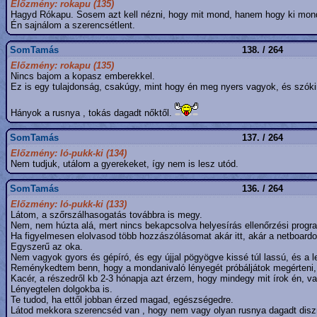
Előzmény: rokapu (135)
Hagyd Rókapu. Sosem azt kell nézni, hogy mit mond, hanem hogy ki mon
Én sajnálom a szerencsétlent.
SomTamás
138. / 264
Előzmény: rokapu (135)
Nincs bajom a kopasz emberekkel.
Ez is egy tulajdonság, csakúgy, mint hogy én meg nyers vagyok, és szók
Hányok a rusnya , tokás dagadt nőktől.
SomTamás
137. / 264
Előzmény: ló-pukk-ki (134)
Nem tudjuk, utálom a gyerekeket, így nem is lesz utód.
SomTamás
136. / 264
Előzmény: ló-pukk-ki (133)
Látom, a szőrszálhasogatás továbbra is megy.
Nem, nem húzta alá, mert nincs bekapcsolva helyesírás ellenőrzési progr
Ha figyelmesen elolvasod több hozzászólásomat akár itt, akár a netboardo
Egyszerű az oka.
Nem vagyok gyors és gépíró, és egy újjal pögyögve kissé túl lassú, és a 
Reménykedtem benn, hogy a mondanivaló lényegét próbáljátok megérteni, 
Kacér, a részedről kb 2-3 hónapja azt érzem, hogy mindegy mit írok én, va
Lényegtelen dolgokba is.
Te tudod, ha ettől jobban érzed magad, egészségedre.
Látod mekkora szerencséd van , hogy nem vagy olyan rusnya dagadt diszn