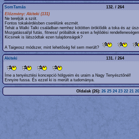
SomTamás
132. / 264
Előzmény: Akiteki (131)
Ne tereljük a szót.
Fontos tokakérdésben cserélünk eszmét.
Tehát a Walki Talki családban nemhez kötötten öröklődik a toka és az úsz
Mozgatással/pl futás, fitness/ próbáltok e ezen a fejlődési rendelleneségen
Kicsinek is látszódtak ezen tulajdonságok?
A Taigeosz módszer, mint lehetőség fel sem merült?
Akiteki
131. / 264
Íme a tenyésztési koncepció hölgyeim és uraim a Nagy Tenyésztőnél!
Ennyire fussa. És ezzel ki is merült a tudománya.
Oldalak (26):
26
25
24
23
22
21
2