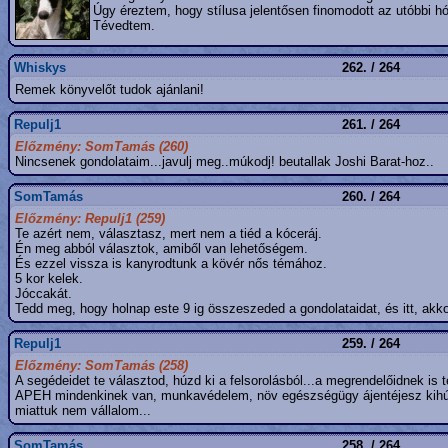
Úgy éreztem, hogy stílusa jelentősen finomodott az utóbbi 
Tévedtem.
Whiskys
262. / 264
Remek könyvelőt tudok ajánlani!
Repulj1
261. / 264
Előzmény: SomTamás (260)
Nincsenek gondolataim...javulj meg..múkodj! beutallak Joshi Barat-hoz..
SomTamás
260. / 264
Előzmény: Repulj1 (259)
Te azért nem, választasz, mert nem a tiéd a kóceráj.
Én meg abból választok, amiből van lehetőségem.
És ezzel vissza is kanyrodtunk a kövér nős témához.
5 kor kelek.
Jóccakát.
Tedd meg, hogy holnap este 9 ig összeszeded a gondolataidat, és itt, akkor
Repulj1
259. / 264
Előzmény: SomTamás (258)
A segédeidet te választod, húzd ki a felsorolásból...a megrendelőidnek is t
APEH mindenkinek van, munkavédelem, növ egészségügy ájentéjesz kihúzv
miattuk nem vállalom...
SomTamás
258. / 264