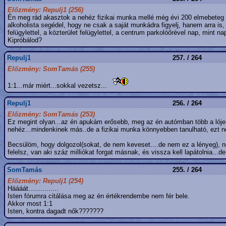
Előzmény: Repulj1 (256)
Én meg rád akasztok a nehéz fizikai munka mellé még évi 200 elmebeteg 
alkoholista segédel, hogy ne csak a saját munkádra figyelj, hanem arra 
felügylettel, a közterület felügylettel, a centrum parkolóőrével nap, mint na
Kipróbálod?
Repulj1
257. / 264
Előzmény: SomTamás (255)
1:1...már miért...sokkal vezetsz...
Repulj1
256. / 264
Előzmény: SomTamás (253)
Ez megint olyan...az én apukám erősebb, meg az én autómban több a lójerő
nehéz...mindenkinek más..de a fizikai munka könnyebben tanulható, ezt ne
Becsülöm, hogy dolgozol(sokat, de nem keveset....de nem ez a lényeg), 
felelsz, van aki száz milliókat forgat másnak, és vissza kell lapátolnia...d
SomTamás
255. / 264
Előzmény: Repulj1 (254)
Háááát...............
Isten fórumra citálása meg az én értékrendembe nem fér bele.
Akkor most 1:1
Isten, kontra dagadt nők???????