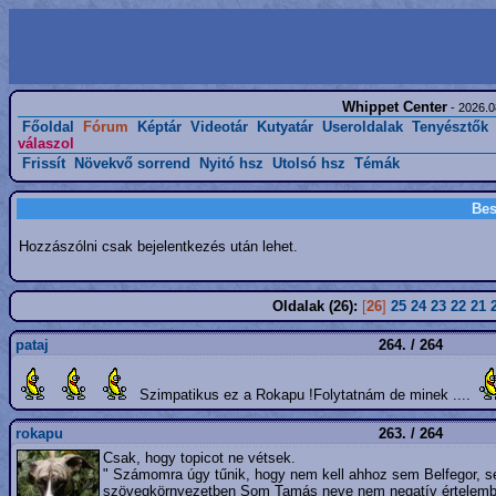
Whippet Center
- 2026.0
Főoldal
Fórum
Képtár
Videotár
Kutyatár
Useroldalak
Tenyésztők
válaszol
Frissít
Növekvő sorrend
Nyitó hsz
Utolsó hsz
Témák
Bes
Hozzászólni csak bejelentkezés után lehet.
Oldalak (26):
[
26
]
25
24
23
22
21
pataj
264. / 264
Szimpatikus ez a Rokapu !Folytatnám de minek ....
rokapu
263. / 264
Csak, hogy topicot ne vétsek.
" Számomra úgy tűnik, hogy nem kell ahhoz sem Belfegor, 
szövegkörnyezetben Som Tamás neve nem negatív értelembe