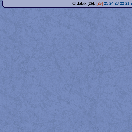
Oldalak (26):
[
26
]
25
24
23
22
21