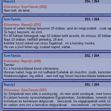
Repulj1
254. / 264
Előzmény: SomTamás (252)
Nem kell, de lehet..
SomTamás
253. / 264
Előzmény: Repulj1 (251)
Gyere el velem holnap lenyomni 10 órában, amit én megcsinálok , csak eg
Te fogsz beszarni, és sírni.
Én 40 fokban felmegyek napi 10 órában tetőt ácsolni, és mínusz 10 fokban,
Napi 10 órában, hétfőtől péntekig, 18 éve.
Kettőnk közül neked van nincs fogalmad , mi a kemény munka.
Ha van a jövő héten egy szabad napod, várlak.
SomTamás
252. / 264
Előzmény: Repulj1 (249)
Tamás!
Ez a hozzászólásod kissé zűrzavaros.
Honnan tudod, hogy én mit tudhatok?Lehetek én muszlim, zsidó, kersztén
Általánosságban, ing nélkül , nem kell egy fórum hozzászólásba belekevern
Repulj1
251. / 264
Előzmény: SomTamás (247)
Az Etiópoknál nem sikk a soványság...és nem azért soványak, mert kurva 
Én jártam komoly nyomortelepeken Egyiptomban, Jordániában, ismerek tö
komolyan és keményen dolgoznak... beszarnál, ha végigkapálnál velük 12
én vettem enni-inni a farmokon dolgozóknak....nincstelenek...ne hasonlíts