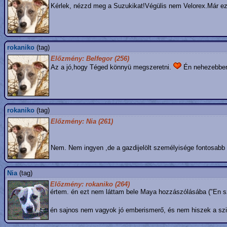
Kérlek, nézzd meg a Suzukikat!Végülis nem Velorex.Már ez
rokaniko
(tag)
Előzmény: Belfegor (256)
Az a jó,hogy Téged könnyü megszeretni.
Én nehezebben 
rokaniko
(tag)
Előzmény: Nia (261)
Nem. Nem ingyen ,de a gazdijelölt személyisége fontosabb
Nia
(tag)
Előzmény: rokaniko (264)
értem. én ezt nem láttam bele Maya hozzászólásába ("En 
én sajnos nem vagyok jó emberismerő, és nem hiszek a szi