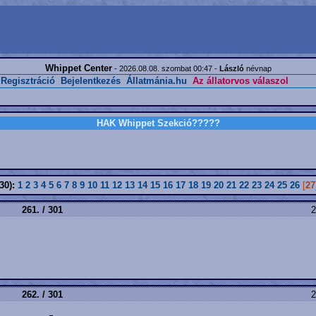
Whippet Center
- 2026.08.08. szombat 00:47 -
László
névnap
Regisztráció
Bejelentkezés
Állatmánia.hu
Az állatorvos válaszol
HAK Whippet Szekció?????
30):
1
2
3
4
5
6
7
8
9
10
11
12
13
14
15
16
17
18
19
20
21
22
23
24
25
26
[
27
261. / 301
2
262. / 301
2