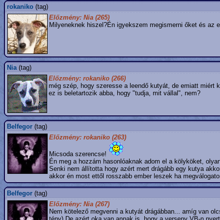
rokaniko
(tag)
Előzmény: Nia (265)
Milyeneknek hiszel?Én igyekszem megismerni őket és az edd
Nia
(tag)
Előzmény: rokaniko (266)
még szép, hogy szeresse a leendő kutyát, de emiatt miért
ez is beletartozik abba, hogy "tudja, mit vállal", nem?
Belfegor
(tag)
Előzmény: rokaniko (263)
Micsoda szerencse!
Én meg a hozzám hasonlóaknak adom el a kölyköket, olyanok
Senki nem állította hogy azért mert drágább egy kutya akk
akkor én most ettől rosszabb ember leszek ha megválogat
Belfegor
(tag)
Előzmény: Nia (267)
Nem kötelező megvenni a kutyát drágábban... amíg van olc
tény) De azért oka van annak is, hogy a verseny VB-n nyert