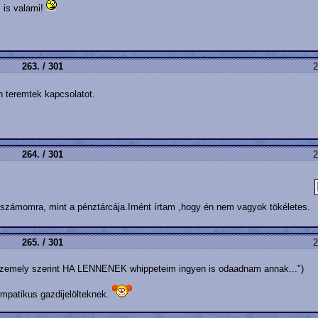
 is valami!
263. / 301
2
teremtek kapcsolatot.
264. / 301
2
 számomra, mint a pénztárcája.Imént írtam ,hogy én nem vagyok tökéletes.
265. / 301
2
szemely szerint HA LENNENEK whippeteim ingyen is odaadnam annak...")
mpatikus gazdijelölteknek.