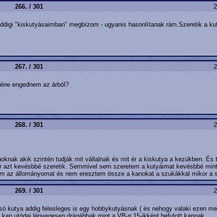
266. / 301
2
igi "kiskutyásaimban" megbízom - ugyanis hasonlítanak rám.Szeretik a kutyá
267. / 301
2
 kéne engednem az árból?
268. / 301
2
nak akik szintén tudják mit vállalnak és mit ér a kiskutya a kezükben. És 
or azt kevésbbé szeretik. Semmivel sem szeretem a kutyáimat kevésbbé mint
om az állományomat és nem eresztem össze a kanokat a szukákkal mikor a s
269. / 301
2
só kutya addig felesleges is egy hobbykutyásnak ( és nehogy valaki ezen me
 kan utódai lényegesen drágábbak mint a VB-n 15-ikként befutott kannak.