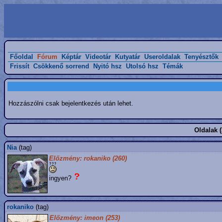
Főoldal
Fórum
Képtár
Videotár
Kutyatár
Useroldalak
Tenyésztők
Frissít
Csökkenő sorrend
Nyitó hsz
Utolsó hsz
Témák
Hozzászólni csak bejelentkezés után lehet.
Oldalak (
Nia
(tag)
Előzmény: rokaniko (260)
ingyen?
rokaniko
(tag)
Előzmény: imeon (253)