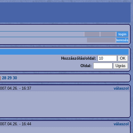
Hozzászólás/oldal:
Oldal:
]
28
29
30
007.04.26. - 16:37
válaszol
007.04.26. - 16:44
válaszol