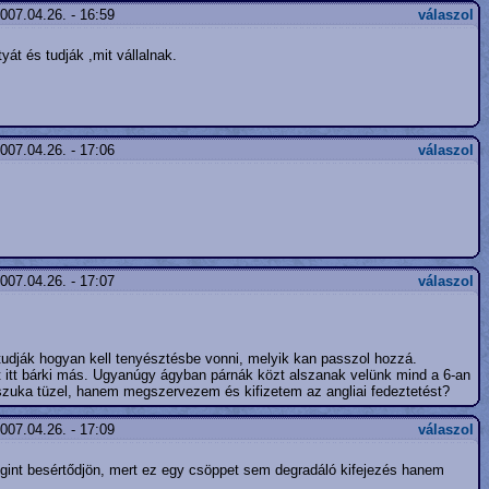
007.04.26. - 16:59
válaszol
t és tudják ,mit vállalnak.
007.04.26. - 17:06
válaszol
007.04.26. - 17:07
válaszol
tudják hogyan kell tenyésztésbe vonni, melyik kan passzol hozzá.
 itt bárki más. Ugyanúgy ágyban párnák közt alszanak velünk mind a 6-an
zuka tüzel, hanem megszervezem és kifizetem az angliai fedeztetést?
007.04.26. - 17:09
válaszol
gint besértődjön, mert ez egy csöppet sem degradáló kifejezés hanem