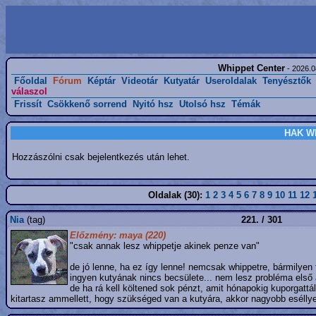
Whippet Center
- 2026.0
Főoldal
Fórum
Képtár
Videotár
Kutyatár
Useroldalak
Tenyésztők
válaszol
Frissít
Csökkenő sorrend
Nyitó hsz
Utolsó hsz
Témák
HAK Wh
Hozzászólni csak bejelentkezés után lehet.
Oldalak (30):
1
2
3
4
5
6
7
8
9
10
11
12
Nia
(tag)
221. / 301
Előzmény: maya (220)
"csak annak lesz whippetje akinek penze van"
de jó lenne, ha ez így lenne! nemcsak whippetre, bármilyen f
ingyen kutyának nincs becsülete... nem lesz probléma első 
de ha rá kell költened sok pénzt, amit hónapokig kuporgattá
kitartasz ammellett, hogy szükséged van a kutyára, akkor nagyobb eséllyel 