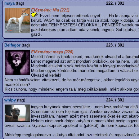
maya
(tag)
222. / 301
Előzmény: Nia (221)
Ezzel nem teljesen ertenek egyet.......Ha ki akarja v.k
kerult. VAGY ha csak ez tartja vissza attol, hogy kidobja..
dobit akit TENYESZTESI CELOKKAL, PENZERT vettek meg, maj
gazdakereses utan adtam oda v.kinek, ingyen. Sot oltatva, 1
gazdi.
Belfegor
(tag)
223. / 301
Előzmény: maya (220)
Mielőtt bármit is írnék neked, arra kérlek olvasd el a fórum
Lehet megérted azt amit mondani próbálok, de ha nem... a
Mindenki elsiklott a sok beírás között a lényegi mondaniva
Minden egyes kérdésedre már előre megadtam a választ ezen
Olvasd el kérlek!
Nem szándékoztam vitatkozni, de ha már méregetsz , akkor legalább ugya
másikét nem?
Kicsit unom, hogy mindenki engem talál meg céltáblának, miért akkora go
whipy
(tag)
224. / 301
ingyen kutyának nincs becsülete... nem lesz probléma első
Szerintem ez nem teljesen igaz. Amikor orvoshoz viszem az
invesztáltam, hanem azért mert szeretem őket és azt aka
Nekem nincsanek drága kutyáim a macskákat pedig ingyen 
orvosi számla. Gyakran kapnak ajndékot is (játékot), de nem kapnának töb
Másképp megfogalmazva: a kutya által adott szeretetnek és ragaszkodá