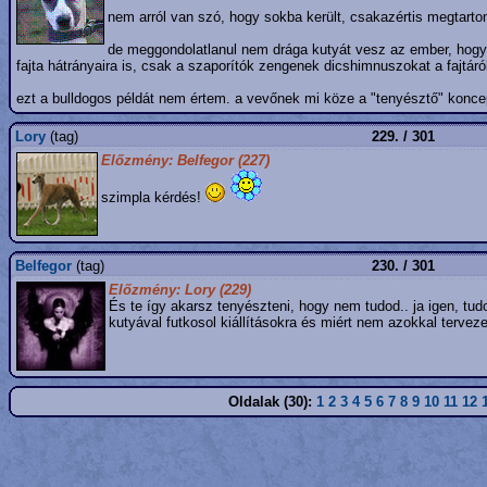
nem arról van szó, hogy sokba került, csakazértis megtartom
de meggondolatlanul nem drága kutyát vesz az ember, hogy u
fajta hátrányaira is, csak a szaporítók zengenek dicshimnuszokat a fajtá
ezt a bulldogos példát nem értem. a vevőnek mi köze a "tenyésztő" konc
Lory
(tag)
229. / 301
Előzmény: Belfegor (227)
szimpla kérdés!
Belfegor
(tag)
230. / 301
Előzmény: Lory (229)
És te így akarsz tenyészteni, hogy nem tudod.. ja igen, tu
kutyával futkosol kiállításokra és miért nem azokkal tervez
Oldalak (30):
1
2
3
4
5
6
7
8
9
10
11
12