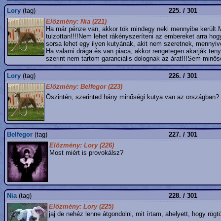
Lory
(tag)
225. / 301
Előzmény: Nia (221)
Ha már pénze van, akkor tök mindegy neki mennyibe került.
tulzottan!!!!Nem lehet rákényszeríteni az embereket arra ho
sorsa lehet egy ilyen kutyának, akit nem szeretnek, mennyiv
Ha valami drága és van piaca, akkor rengetegen akarják tenyés
szerint nem tartom garanciális dolognak az árat!!!Sem minősé
Lory
(tag)
226. / 301
Előzmény: Belfegor (223)
Őszintén, szerinted hány minőségi kutya van az országban?
Belfegor
(tag)
227. / 301
Előzmény: Lory (226)
Most miért is provokálsz?
Nia
(tag)
228. / 301
Előzmény: Lory (225)
jaj de nehéz lenne átgondolni, mit írtam, ahelyett, hogy rög