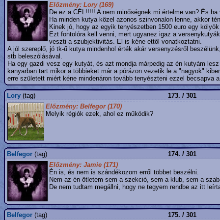
Előzmény: Lory (169)
De ez a CÉL!!!!! A nem minőségnek mi értelme van? És ha va
Ha minden kutya közel azonos szinvonalon lenne, akkor tény
Kinek jó, hogy az egyik tenyészetben 1500 euro egy kölyök 
Ezt fontolóra kell venni, mert ugyanez igaz a versenykutyák
veszti a szubjektivitás. El is kéne ettől vonatkoztatni.
A jól szereplő, jó tk-ű kutya mindenhol érték akár versenyzésről beszélünk
stb beleszólásával.
Ha egy gazdi vesz egy kutyát, és azt mondja márpedig az én kutyám lesz a
kanyarban tart mikor a többieket már a pórázon vezetik le a "nagyok" kibe
erre született miért kéne mindenáron tovább tenyészteni ezzel becsapva a
Lory
(tag)
173. / 301
Előzmény: Belfegor (170)
Melyik régiók ezek, ahol ez működik?
Belfegor
(tag)
174. / 301
Előzmény: Jamie (171)
Én is, és nem is szándékozom erről többet beszélni.
Nem az én ötletem sem a szekció, sem a klub, sem a szabá
De nem tudtam megállni, hogy ne tegyem rendbe az itt leírt
Belfegor
(tag)
175. / 301