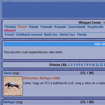
Whippet Center
- 2
Főoldal
Fórum
Képtár
Videotár
Kutyatár
Useroldalak
Tenyésztők
válaszol
Frissít
Csökkenő sorrend
Nyitó hsz
Utolsó hsz
Témák
HAK Wh
Hozzászólni csak bejelentkezés után lehet.
Oldalak (30):
1
2
3
4
5
6
7
8
9
10
11
12
Jamie
(tag)
171. / 301
Előzmény: Belfegor (168)
Lehet, hogy az FCI a kiállításról szól, meg a siker és a né
Belfegor
(tag)
172. / 301