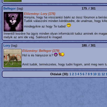
Belfegor
(tag)
179. / 301
Előzmény: Lory (176)
Annyira, hogy ha visszanézi bárki az össz fórumon a beírá
Tudok válaszolni minden kérdésedre, de unalmas, hogy kif
mindegyikre az hogy Te tudod
Innentől kezdve ha úgyis minden olyan információt tudsz aminek én mag
melyik az ami ide vág. Sakkozd ki magad.
Lory
(tag)
180. / 301
Előzmény: Belfegor (179)
Hol is és hányszor is?
Amit tudok, természetes, hogy tudni fogom, amit meg nem 
Oldalak (30):
1
2
3
4
5
6
7
8
9
10
11
12