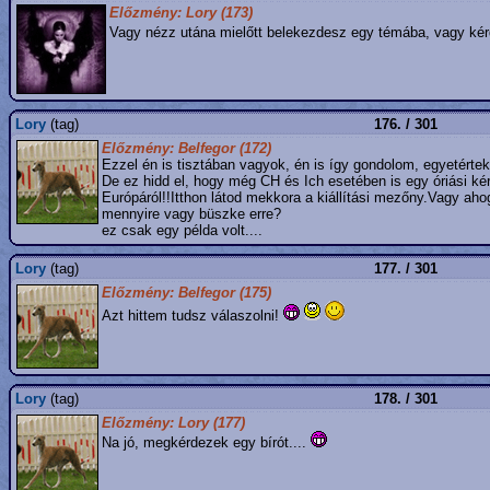
Előzmény: Lory (173)
Vagy nézz utána mielőtt belekezdesz egy témába, vagy kérde
Lory
(tag)
176. / 301
Előzmény: Belfegor (172)
Ezzel én is tisztában vagyok, én is így gondolom, egyetértek
De ez hidd el, hogy még CH és Ich esetében is egy óriási ké
Európáról!!Itthon látod mekkora a kiállítási mezőny.Vagy a
mennyire vagy büszke erre?
ez csak egy példa volt....
Lory
(tag)
177. / 301
Előzmény: Belfegor (175)
Azt hittem tudsz válaszolni!
Lory
(tag)
178. / 301
Előzmény: Lory (177)
Na jó, megkérdezek egy bírót....