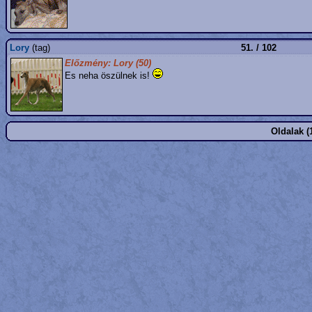
Lory
(tag)
51. / 102
Előzmény: Lory (50)
Es neha öszülnek is!
Oldalak (