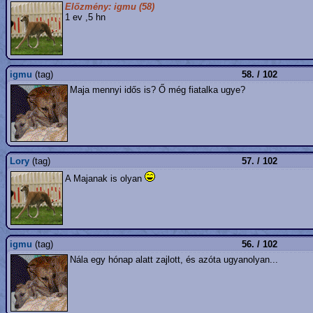
Előzmény: igmu (58)
1 ev ,5 hn
igmu
(tag)
58. / 102
Maja mennyi idős is? Ő még fiatalka ugye?
Lory
(tag)
57. / 102
A Majanak is olyan
igmu
(tag)
56. / 102
Nála egy hónap alatt zajlott, és azóta ugyanolyan...