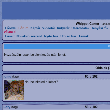
Whippet Center
- 2026.0
Főoldal
Fórum
Képtár
Videotár
Kutyatár
Useroldalak
Tenyésztők
válaszol
Frissít
Növekvő sorrend
Nyitó hsz
Utolsó hsz
Témák
K
Hozzászólni csak bejelentkezés után lehet.
Oldalak (
igmu
(tag)
60. / 102
Na, belinkeled a képet?
Lory
(tag)
59. / 102