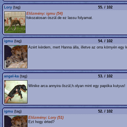
Lory
(tag)
55. / 102
Előzmény: igmu (54)
fokozatosan öszül.de ez lassu folyamat.
igmu
(tag)
54. / 102
Azért kérdem, mert Hanna álla, illetve az orra környén egy
angel-ka
(tag)
53. / 102
Winike arca annyira őszül,h.olyan mint egy papóka kutyus!
igmu
(tag)
52. / 102
Előzmény: Lory (51)
Ezt hogy érted?