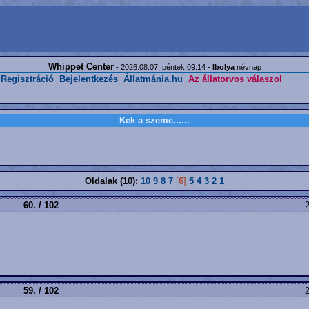
Whippet Center
- 2026.08.07. péntek 09:14 -
Ibolya
névnap
Regisztráció
Bejelentkezés
Állatmánia.hu
Az állatorvos válaszol
Kek a szeme......
Oldalak (10):
10
9
8
7
[
6
]
5
4
3
2
1
60. / 102
2
59. / 102
2