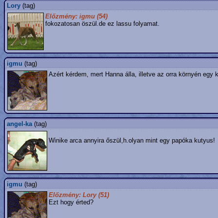
Lory
(tag)
Előzmény: igmu (54)
fokozatosan öszül.de ez lassu folyamat.
igmu
(tag)
Azért kérdem, mert Hanna álla, illetve az orra környén egy
angel-ka
(tag)
Winike arca annyira őszül,h.olyan mint egy papóka kutyus!
igmu
(tag)
Előzmény: Lory (51)
Ezt hogy érted?