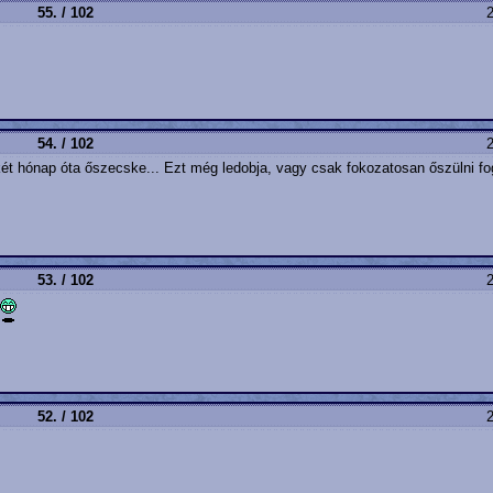
55. / 102
2
54. / 102
2
 két hónap óta őszecske... Ezt még ledobja, vagy csak fokozatosan őszülni f
53. / 102
2
52. / 102
2