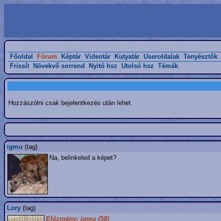
Főoldal
Fórum
Képtár
Videotár
Kutyatár
Useroldalak
Tenyésztők
Frissít
Növekvő sorrend
Nyitó hsz
Utolsó hsz
Témák
Hozzászólni csak bejelentkezés után lehet.
igmu
(tag)
Na, belinkeled a képet?
Lory
(tag)
Előzmény: igmu (58)