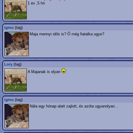
1 ev ,5 hn
igmu
(tag)
Maja mennyi idős is? Ő még fiatalka ugye?
Lory
(tag)
A Majanak is olyan
igmu
(tag)
Nála egy hónap alatt zajlott, és azóta ugyanolyan...