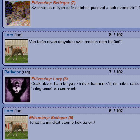
Előzmény: Belfegor (7)
Szerintetek milyen szőr-színhez passzol a kék szemszín? 
Lory
(tag)
8. / 102
Van talán olyan árnyalatu szin amiben nem feltünö?
Belfegor
(tag)
7. / 102
Előzmény: Lory (6)
Csak akkor, ha a kutya színével harmonizál, és mikor ráné
"világítania" a szemének.
Lory
(tag)
6. / 102
Előzmény: Belfegor (5)
Tehát ha mindket szeme kek az ok?