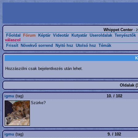
Whippet Center
- 2
Főoldal
Fórum
Képtár
Videotár
Kutyatár
Useroldalak
Tenyésztők
válaszol
Frissít
Növekvő sorrend
Nyitó hsz
Utolsó hsz
Témák
K
Hozzászólni csak bejelentkezés után lehet.
Oldalak (
igmu
(tag)
10. / 102
Szürke?
igmu
(tag)
9. / 102