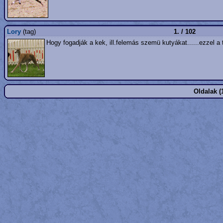
Lory
(tag)
1. / 102
Hogy fogadják a kek, ill.felemás szemü kutyákat......ezzel 
Oldalak (