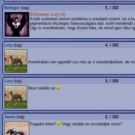
Belfegor
(tag)
5. / 102
Előzmény: Lory (1)
A kék szemmel semmi probléma a standard szerint, ha a ku
pigmentáció részleges hiányosságára utal, ezért kerülendő 
Úgy is mondhatnám, hogy kizáró hiba, de mivel igen ritka 
Lory
(tag)
4. / 102
Amerikában van egyedül szo rola az ö standardjukban, de má
Lory
(tag)
3. / 102
Most inkább ne
Jamie
(tag)
2. / 102
Fogadni lehet?
Vagy inkább ne viccelődjek most?