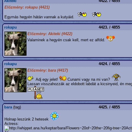
Akiteki
4422. / 4855
Előzmény: rokapu (4421)
Egymás hegyén hátán vannak a kutyáid.
rokapu
4423. / 4855
Előzmény: Akiteki (4422)
Valaminek a hegyén csak kell, mert ez alföld.
rokapu
4424. / 4855
Előzmény: bara (4417)
Adj egy jelet!
Cunami vagy na mi van?
Lassan visszahozzák az eldobott labdát a kicsinyeid, én meg
bara
(tag)
4425. / 4855
Holnap leszünk 2 hetesek
Actress: