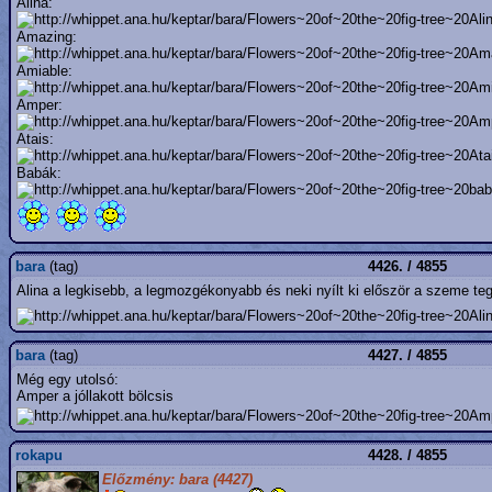
Alina:
Amazing:
Amiable:
Amper:
Atais:
Babák:
bara
(tag)
4426. / 4855
Alina a legkisebb, a legmozgékonyabb és neki nyílt ki először a szeme teg
bara
(tag)
4427. / 4855
Még egy utolsó:
Amper a jóllakott bölcsis
rokapu
4428. / 4855
Előzmény: bara (4427)