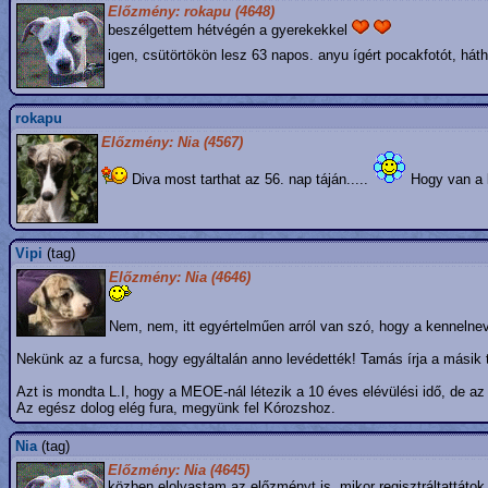
Előzmény: rokapu (4648)
beszélgettem hétvégén a gyerekekkel
igen, csütörtökön lesz 63 napos. anyu ígért pocakfotót, hát
rokapu
Előzmény: Nia (4567)
Diva most tarthat az 56. nap táján.....
Hogy van a
Vipi
(tag)
Előzmény: Nia (4646)
Nem, nem, itt egyértelműen arról van szó, hogy a kennelnev
Nekünk az a furcsa, hogy egyáltalán anno levédették! Tamás írja a másik 
Azt is mondta L.I, hogy a MEOE-nál létezik a 10 éves elévülési idő, de az 
Az egész dolog elég fura, megyünk fel Kórozshoz.
Nia
(tag)
Előzmény: Nia (4645)
közben elolvastam az előzményt is. mikor regisztráltattáto