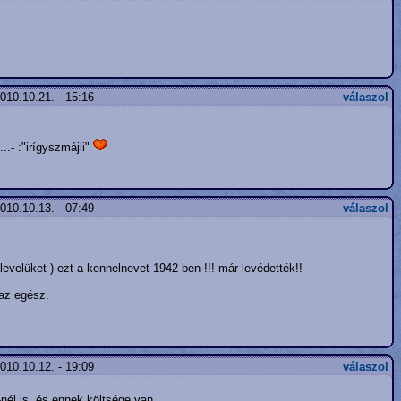
010.10.21. - 15:16
válaszol
..- :"irígyszmájli"
010.10.13. - 07:49
válaszol
evelüket ) ezt a kennelnevet 1942-ben !!! már levédették!!
 az egész.
010.10.12. - 19:09
válaszol
nél is. és ennek költsége van.