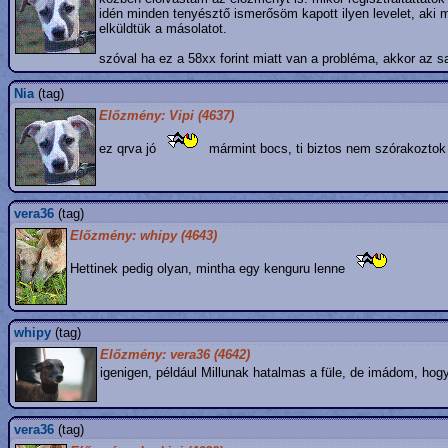
idén minden tenyésztő ismerősöm kapott ilyen levelet, aki m
elküldtük a másolatot.
szóval ha ez a 58xx forint miatt van a probléma, akkor az s
Nia
(tag)
Előzmény: Vipi (4637)
ez qrva jó
mármint bocs, ti biztos nem szórakoztok e
vera36
(tag)
Előzmény: whipy (4643)
Hettinek pedig olyan, mintha egy kenguru lenne
whipy
(tag)
Előzmény: vera36 (4642)
igenigen, például Millunak hatalmas a füle, de imádom, hog
vera36
(tag)