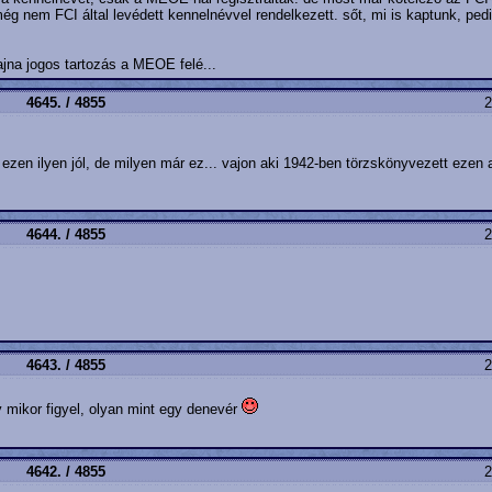
ég nem FCI által levédett kennelnévvel rendelkezett. sőt, mi is kaptunk, ped
ajna jogos tartozás a MEOE felé...
4645. / 4855
2
zen ilyen jól, de milyen már ez... vajon aki 1942-ben törzskönyvezett ezen a
4644. / 4855
2
4643. / 4855
2
y mikor figyel, olyan mint egy denevér
4642. / 4855
2