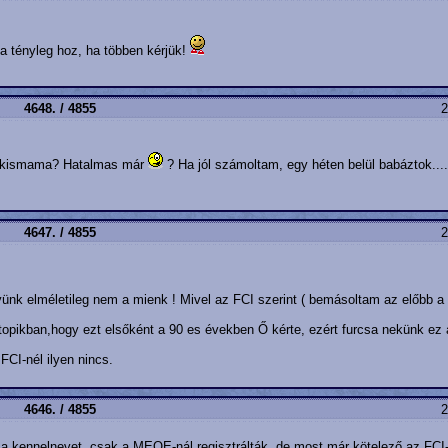
ha tényleg hoz, ha többen kérjük!
4648. / 4855
2
 kismama? Hatalmas már
? Ha jól számoltam, egy héten belül babáztok.....
4647. / 4855
2
ünk elméletileg nem a mienk ! Mivel az FCI szerint ( bemásoltam az előbb a l
topikban,hogy ezt elsőként a 90 es években Ő kérte, ezért furcsa nekünk ez
FCI-nél ilyen nincs.
4646. / 4855
2
k a kennelnevet, csak a MEOE-nál regisztrálták. de most már kötelező az FCI-