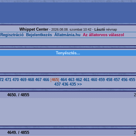
Whippet Center
- 2026.08.08. szombat 10:42 -
László
névnap
Regisztráció
Bejelentkezés
Állatmánia.hu
Az állatorvos válaszol
Tenyésztés...
72
471
470
469
468
467
466
[
465
]
464
463
462
461
460
459
458
457
456
455
437
436
435
>>
4650. / 4855
2
4649. / 4855
2