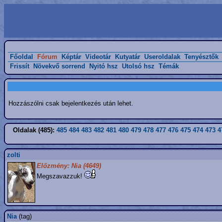
Főoldal
Fórum
Képtár
Videotár
Kutyatár
Useroldalak
Tenyésztők
Frissít
Növekvő sorrend
Nyitó hsz
Utolsó hsz
Témák
Hozzászólni csak bejelentkezés után lehet.
Oldalak (485):
485
484
483
482
481
480
479
478
477
476
475
474
473
4
zolti
Előzmény: Nia (4649)
Megszavazzuk!
Nia
(tag)