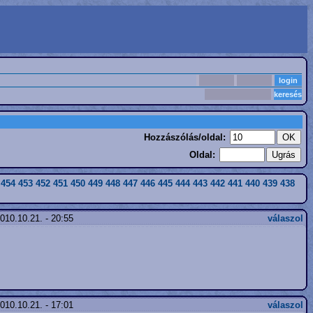
Hozzászólás/oldal:
Oldal:
454
453
452
451
450
449
448
447
446
445
444
443
442
441
440
439
438
010.10.21. - 20:55
válaszol
010.10.21. - 17:01
válaszol