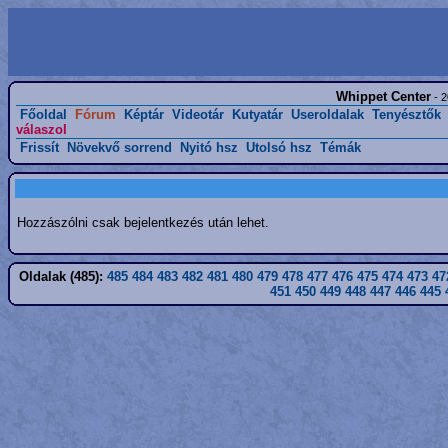
Whippet Center
- 2
Főoldal
Fórum
Képtár
Videotár
Kutyatár
Useroldalak
Tenyésztők
válaszol
Frissít
Növekvő sorrend
Nyitó hsz
Utolsó hsz
Témák
Hozzászólni csak bejelentkezés után lehet.
Oldalak (485):
485
484
483
482
481
480
479
478
477
476
475
474
473
47
451
450
449
448
447
446
445