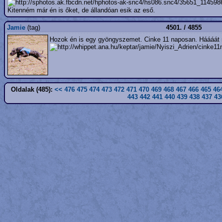
Kitenném már én is őket, de állandóan esik az eső.
Jamie
(tag)
4501. / 4855
Hozok én is egy gyöngyszemet. Cinke 11 naposan. Háááá
Oldalak (485):
<<
476
475
474
473
472
471
470
469
468
467
466
465
46
443
442
441
440
439
438
437
43