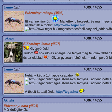
Jamie
(tag)
4509. / 4855
Előzmény: rokapu (4508)
Itt van néhány új.
Ma lettek 3 hetesek, és már megy a j
nézhetitek a többit:
http://www.tegar.hu/
rokapu
4508. / 4855
Előzmény: Jamie (4507)
Gyönyörűek!
Tudom
sok idő és energia, de tegyél még fel gyakrabban 
és az oldalad
/ . Olyan gyorsan felnőnek, minden percét ki
Jamie
(tag)
4507. / 4855
Néhány kép a 18 napos csapatról.
A többit itt találjátok:
http://tegar.hu/
Akiteki
4506. / 4855
Előzmény: bara (4504)
Már ördögfiókák.