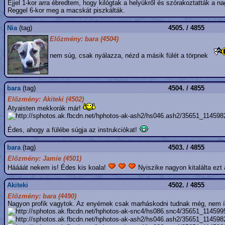
Éjjel 1-kor arra ébredtem, hogy kilógtak a helyükről és szórakoztatták a n
Reggel 6-kor meg a macskát piszkálták.
Nia
(tag)
4505. / 4855
Előzmény: bara (4504)
nem súg, csak nyálazza, nézd a másik fülét a törpnek
bara
(tag)
4504. / 4855
Előzmény: Akiteki (4502)
Atyaisten mekkorák már!
Édes, ahogy a fülébe súgja az instrukciókat!
bara
(tag)
4503. / 4855
Előzmény: Jamie (4501)
Háááát nekem is! Édes kis koala!
Nyiszike nagyon kitalálta ezt a
Akiteki
4502. / 4855
Előzmény: bara (4490)
Nagyon profik vagytok. Az enyémek csak marháskodni tudnak még, nem így