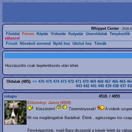
Whippet Center
- 2026.0
Főoldal
Fórum
Képtár
Videotár
Kutyatár
Useroldalak
Tenyésztők
válaszol
Frissít
Növekvő sorrend
Nyitó hsz
Utolsó hsz
Témák
Hozzászólni csak bejelentkezés után lehet.
Oldalak (485):
<<
476
475
474
473
472
471
470
469
468
467
466
465
46
443
442
441
440
439
438
437
43
rokapu
4510. / 4855
Előzmény: Jamie (4509)
Köszönöm!
Tüneményesek!
A videók szuper
Mi ma meglátogattuk Baráékat. Élénk , egészséges kis csapa
Fényképeztünk, majd Bara diszponál a képek felett és váloga