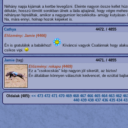
Néhány napja kijárnak a kertbe levegőzni. Eleinte nagyon össze kellet húz
délután, hosszú tömött sorokban ülnek a láda ajtajánál, hogy végre mehess
néhányan fejreálltak, amikor a nagygumiorr lecsekkolta- amúgy kutyásan- ho
Na, mára ennyi, holnap hozok képeket is.
Cathya
4472. / 4855
Előzmény: Jamie (4466)
Én is gratulálok a babákhoz!
Kíváncsi vagyok Csalánnak hogy alakul
csíkos vipi.
Jamie
(tag)
4471. / 4855
Előzmény: rokapu (4469)
Ez a "csokocskás" kép nagyon jól sikerült, az biztos!
Én általában könnyen választok kedvencet, de ezúttal ba
Oldalak (485):
<<
473
472
471
470
469
468
467
466
465
464
463
462
46
440
439
438
437
436
435
434
43