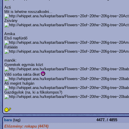
Acti
Mit is lehetne rosszalkodni...
Zsivány
Amika
Első napfürdő
Futááás
manók:
Gyerekek egymás közt
Villő sorba rakta őket
Ati megint huligán
Gazdigyilok (na, ki a főkolompos?)
bara
(tag)
4477. / 4855
Előzmény: rokapu (4474)