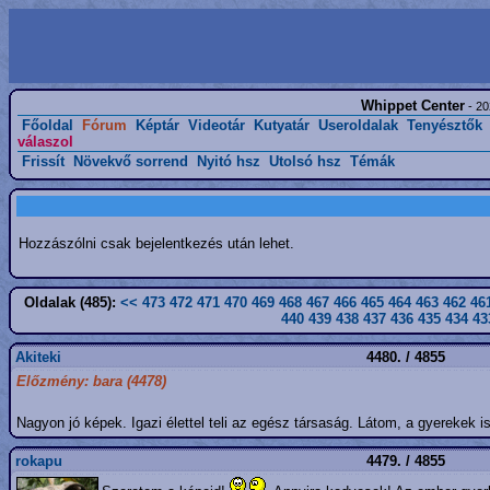
Whippet Center
- 20
Főoldal
Fórum
Képtár
Videotár
Kutyatár
Useroldalak
Tenyésztők
válaszol
Frissít
Növekvő sorrend
Nyitó hsz
Utolsó hsz
Témák
Hozzászólni csak bejelentkezés után lehet.
Oldalak (485):
<<
473
472
471
470
469
468
467
466
465
464
463
462
46
440
439
438
437
436
435
434
43
Akiteki
4480. / 4855
Előzmény: bara (4478)
Nagyon jó képek. Igazi élettel teli az egész társaság. Látom, a gyerekek is
rokapu
4479. / 4855