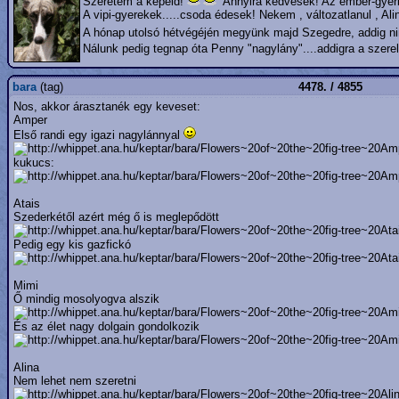
Szeretem a képeid!
Annyira kedvesek! Az ember-gye
A vipi-gyerekek.....csoda édesek! Nekem , változatlanul , A
A hónap utolsó hétvégéjén megyünk majd Szegedre, addig nin
Nálunk pedig tegnap óta Penny "nagylány"....addigra a szere
bara
(tag)
4478. / 4855
Nos, akkor árasztanék egy keveset:
Amper
Első randi egy igazi nagylánnyal
kukucs:
Atais
Szederkétől azért még ő is meglepődött
Pedig egy kis gazfickó
Mimi
Ő mindig mosolyogva alszik
És az élet nagy dolgain gondolkozik
Alina
Nem lehet nem szeretni