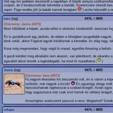
Volt egy kis ijedelem részemről a napokban: A törpök annyira szétkarmoltá
szépen, de ő leválasztottnak tekintette a bandát. Szerencsére sikerült b
napot. Füge rendbe jött (a babák karmát levágtam
) azóta helyreállt a 
bara
(tag)
4476. / 4855
Előzmény: Jamie (4475)
Most töltődnek a képek, azután-előre is elnézést mindenkitől- árasztani f
Én is gondolkozok egy járókán, de ebben a hőségben nyugodtabb vagyok,
birok velük, akkor Fügével együtt kiköltöznek a kennelbe. Az elég nagy, tel
Korai még megmondani, hogy végül ki marad, egyelőre Amazing a befutó-
A gazdi kérdést meg elkiabálni nem akarom, van jelentkező, de rokaniko sza
(igazából akkor lennék a legboldogabb, ha mind itt maradhatna ;
)
Jamie
(tag)
4475. / 4855
Előzmény: bara (4473)
Fú,nagyon élvezetes kis beszámoló volt, én is várom a képe
oviőrület, már nagyok a kicsik!
Én ugyanúgy ahogy múlt év
hancúrozhatnak naphosszat a szabad levegőn. Aztán úgyis 
hogy augusztusra már csak sívó homok és néhány lerágott, 
Amazinghez ezekszerint passzol a neve. Megtartod? Gond
rokapu
4474. / 4855