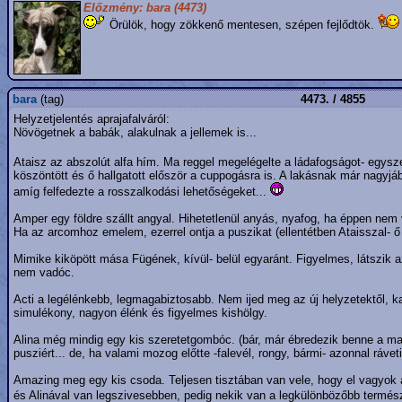
Előzmény: bara (4473)
Örülök, hogy zökkenő mentesen, szépen fejlődtök.
bara
(tag)
4473. / 4855
Helyzetjelentés aprajafalváról:
Növögetnek a babák, alakulnak a jellemek is...
Ataisz az abszolút alfa hím. Ma reggel megelégelte a ládafogságot- egysz
köszöntött és ő hallgatott először a cuppogásra is. A lakásnak már nagyj
amíg felfedezte a rosszalkodási lehetőségeket...
Amper egy földre szállt angyal. Hihetetlenül anyás, nyafog, ha éppen nem
Ha az arcomhoz emelem, ezerrel ontja a puszikat (ellentétben Ataisszal- ő 
Mimike kiköpött mása Fügének, kívül- belül egyaránt. Figyelmes, látszik 
nem vadóc.
Acti a legélénkebb, legmagabiztosabb. Nem ijed meg az új helyzetektől, ka
simulékony, nagyon élénk és figyelmes kishölgy.
Alina még mindig egy kis szeretetgombóc. (bár, már ébredezik benne a majda
pusziért... de, ha valami mozog előtte -falevél, rongy, bármi- azonnal rá
Amazing meg egy kis csoda. Teljesen tisztában van vele, hogy el vagyok áju
és Alinával van legszivesebben, pedig nekik van a legkülönbözőbb termész