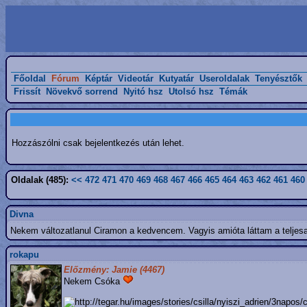
Főoldal
Fórum
Képtár
Videotár
Kutyatár
Useroldalak
Tenyésztők
Frissít
Növekvő sorrend
Nyitó hsz
Utolsó hsz
Témák
Hozzászólni csak bejelentkezés után lehet.
Oldalak (485):
<<
472
471
470
469
468
467
466
465
464
463
462
461
460
Divna
Nekem változatlanul Ciramon a kedvencem. Vagyis amióta láttam a teljes
rokapu
Előzmény: Jamie (4467)
Nekem Csóka