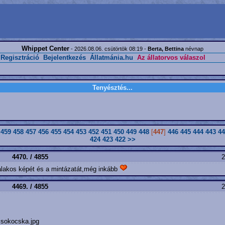
Whippet Center
- 2026.08.06. csütörtök 08:19 -
Berta, Bettina
névnap
Regisztráció
Bejelentkezés
Állatmánia.hu
Az állatorvos válaszol
Tenyésztés...
459
458
457
456
455
454
453
452
451
450
449
448
[
447
]
446
445
444
443
44
424
423
422
>>
4470. / 4855
2
alakos képét és a mintázatát,még inkább
4469. / 4855
2