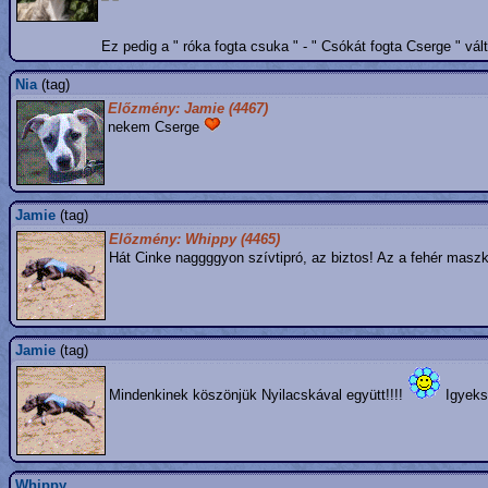
Ez pedig a " róka fogta csuka " - " Csókát fogta Cserge " vá
Nia
(tag)
Előzmény: Jamie (4467)
nekem Cserge
Jamie
(tag)
Előzmény: Whippy (4465)
Hát Cinke naggggyon szívtipró, az biztos! Az a fehér maszk
Jamie
(tag)
Mindenkinek köszönjük Nyilacskával együtt!!!!
Igyeksz
Whippy