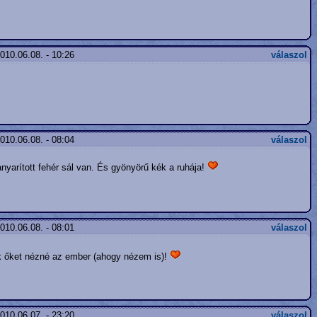
010.06.08. - 10:26
válaszol
010.06.08. - 08:04
válaszol
yarított fehér sál van. És gyönyörű kék a ruhája!
010.06.08. - 08:01
válaszol
ak őket nézné az ember (ahogy nézem is)!
010.06.07. - 23:20
válaszol