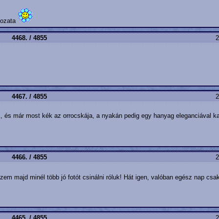
ltozata
4468. / 4855
2
4467. / 4855
2
, és már most kék az orrocskája, a nyakán pedig egy hanyag eleganciával kan
4466. / 4855
2
em majd minél több jó fotót csinálni róluk! Hát igen, valóban egész nap cs
4465. / 4855
2