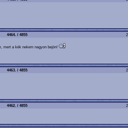
4464. / 4855
2
em, mert a kék nekem nagyon bejön!
4463. / 4855
2
4462. / 4855
2