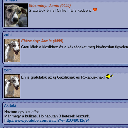
Előzmény: Jamie (4455)
Gratulálok én is! Cinke máris kedvenc
zolti
Előzmény: Jamie (4455)
Gratulálok a kicsikhez és a kékségeket meg kíváncsian figyel
zolti
Én is gratulálok az új Gazdiknak és Rókapuéknak!
Akiteki
Hoztam egy kis offot.
Már megy a bulizás. Holnapután 3 hetesek leszünk.
http://www.youtube.com/watch?v=B1O49C11q94