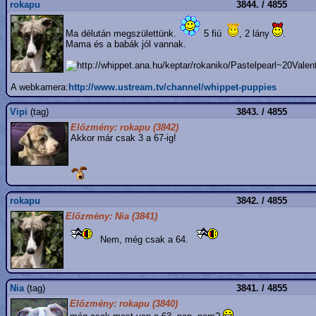
rokapu
3844. / 4855
Ma délután megszülettünk.
5 fiú
, 2 lány
.
Mama és a babák jól vannak.
A webkamera:
http://www.ustream.tv/channel/whippet-puppies
Vipi
(tag)
3843. / 4855
Előzmény: rokapu (3842)
Akkor már csak 3 a 67-ig!
rokapu
3842. / 4855
Előzmény: Nia (3841)
Nem, még csak a 64.
Nia
(tag)
3841. / 4855
Előzmény: rokapu (3840)