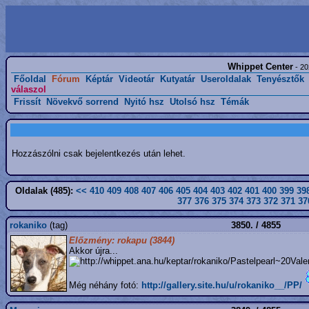
Whippet Center
- 20
Főoldal
Fórum
Képtár
Videotár
Kutyatár
Useroldalak
Tenyésztők
válaszol
Frissít
Növekvő sorrend
Nyitó hsz
Utolsó hsz
Témák
Hozzászólni csak bejelentkezés után lehet.
Oldalak (485):
<<
410
409
408
407
406
405
404
403
402
401
400
399
39
377
376
375
374
373
372
371
37
rokaniko
(tag)
3850. / 4855
Előzmény: rokapu (3844)
Akkor újra...
Még néhány fotó:
http://gallery.site.hu/u/rokaniko__/PP/