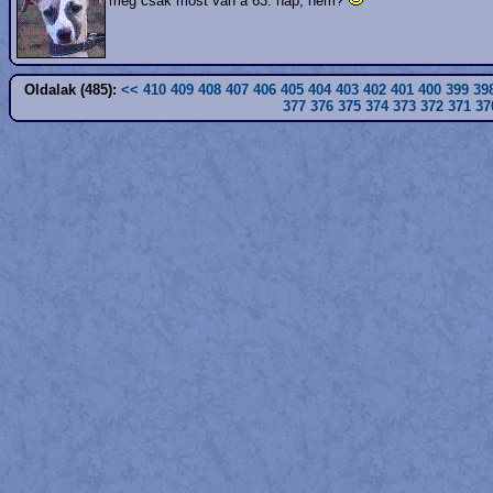
még csak most van a 63. nap, nem?
Oldalak (485):
<<
410
409
408
407
406
405
404
403
402
401
400
399
39
377
376
375
374
373
372
371
37