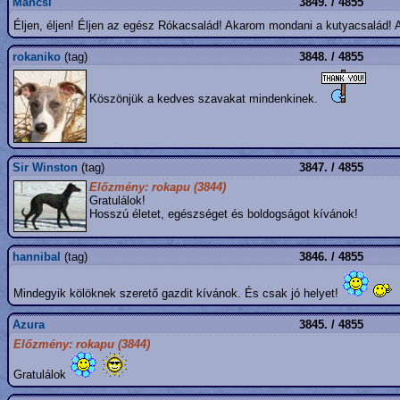
Mancsi
3849. / 4855
Éljen, éljen! Éljen az egész Rókacsalád! Akarom mondani a kutyacsalád!
rokaniko
(tag)
3848. / 4855
Köszönjük a kedves szavakat mindenkinek.
Sir Winston
(tag)
3847. / 4855
Előzmény: rokapu (3844)
Gratulálok!
Hosszú életet, egészséget és boldogságot kívánok!
hannibal
(tag)
3846. / 4855
Mindegyik kölöknek szerető gazdit kívánok. És csak jó helyet!
Azura
3845. / 4855
Előzmény: rokapu (3844)
Gratulálok