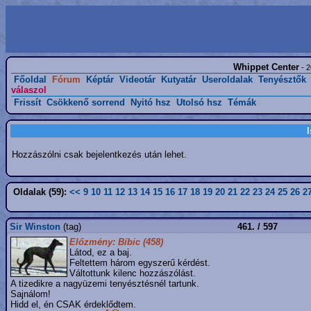
Whippet Center
- 2
Főoldal
Fórum
Képtár
Videotár
Kutyatár
Useroldalak
Tenyésztők
válaszol
Frissít
Csökkenő sorrend
Nyitó hsz
Utolsó hsz
Témák
Hozzászólni csak bejelentkezés után lehet.
Oldalak (59):
<<
9
10
11
12
13
14
15
16
17
18
19
20
21
22
23
24
25
26
2
Sir Winston
(tag)
461. / 597
Előzmény: Bíbic (458)
Látod, ez a baj.
Feltettem három egyszerű kérdést.
Váltottunk kilenc hozzászólást.
A tizedikre a nagyüzemi tenyésztésnél tartunk.
Sajnálom!
Hidd el, én CSAK érdeklődtem.