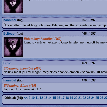
hannibal
(tag)
467. / 597
Úgy értettem, lehet hogy jobb neki Bíbicnél, mintha az eredeti első gazdij
Belfegor
(tag)
468. / 597
Előzmény: hannibal (467)
Igen, így már emlékszem. Csak hirtelen nem ugrott be melyi
Bíbic
469. / 597
Előzmény: hannibal (467)
Nálunk most jól érzi magát, meg nincs szándékomban visszavinni. Itt bőve
hannibal
(tag)
470. / 597
Előzmény: Bíbic (469)
Jaj, de jó! Ti merre laktok?
Oldalak (59):
<<
9
10
11
12
13
14
15
16
17
18
19
20
21
22
23
24
25
26
2