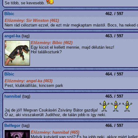
Se több, se kevesebb.
Bíbic
462. / 597
Előzmény: Sir Winston (461)
Nem rád céloztam ezzel, de ezt már megkaptam mástól. Bocs, ha neked c
angel-ka
(tag)
463. / 597
Előzmény: Bíbic (462)
Egy kicsit el kellett mennie, majd délután lesz!
Hol találkoztunk?
Bíbic
464. / 597
Előzmény: angel-ka (463)
Pest, klubkiállítás, kincsem park
hannibal
(tag)
465. / 597
Jaj de jó!! Megvan Csukáséri Zsivány Bátor gazdija!
Ő az, aki visszakerült Judithoz, de talán jobb is így neki.
Belfegor
(tag)
466. / 597
Előzmény: hannibal (465)
Melyik kutyáról van szó? És ha jobb neki, akkor miért kelle