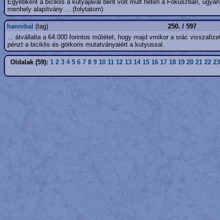
Egyébként a biciklis a kutyájával bent volt múlt héten a Fókuszban, ugya
menhely alapítvány ... (folytatom)
hannibal
(tag)
250. / 597
... átvállalta a 64.000 forintos műtétet, hogy majd vmikor a srác visszafi
pénzt a biciklis és görkoris mutatványaiért a kutyussal.
Oldalak (59):
1
2
3
4
5
6
7
8
9
10
11
12
13
14
15
16
17
18
19
20
21
22
23