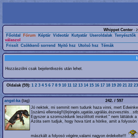
Whippet Center
- 2
Főoldal
Fórum
Képtár
Videotár
Kutyatár
Useroldalak
Tenyésztők
válaszol
Frissít
Csökkenő sorrend
Nyitó hsz
Utolsó hsz
Témák
Hozzászólni csak bejelentkezés után lehet.
Oldalak (59):
1
2
3
4
5
6
7
8
9
10
11
12
13
14
15
16
17
18
19
20
21
22
23
angel-ka
(tag)
242. / 597
Jó nektek, mi semmit nem tudunk haza vinni, mert Edwinke s
1számú ellenség!!(őrjöngés,ugatás,ugrálás,észvesztés...stb
Egyszer a szomszédunk leszólított minket:" nem láttátok a
Azóta sem tudjuk, hogy hova tünt a hörike, amit a folyosón 
mászkált a folyosó végére,valami nagyon érdekelte!!!