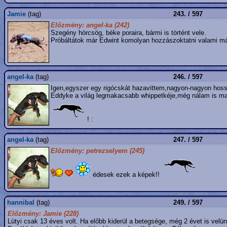
Jamie
(tag)
243. / 597
Előzmény: angel-ka (242)
Szegény hörcsög, béke poraira, bármi is történt vele.
Próbáltátok már Edwint komolyan hozzászoktatni valami m
angel-ka
(tag)
246. / 597
Igen,egyszer egy rigócskát hazavittem,nagyon-nagyon hoss
Eddyke a világ legmakacsabb whippetkéje,még nálam is ma
! :
angel-ka
(tag)
247. / 597
Előzmény: petrezselyem (245)
édesek ezek a képek!!
hannibal
(tag)
249. / 597
Előzmény: Jamie (228)
Lütyi csak 13 éves volt. Ha előbb kiderül a betegsége, még 2 évet is velü