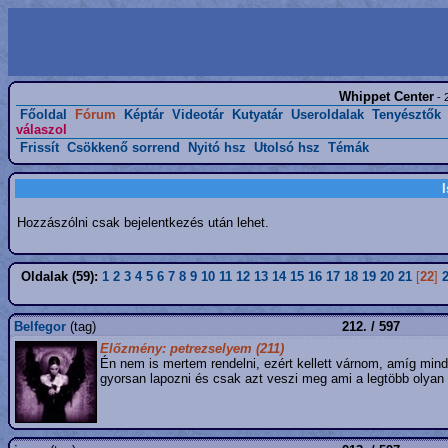
Whippet Center
- 
Főoldal
Fórum
Képtár
Videotár
Kutyatár
Useroldalak
Tenyésztők
válaszol
Frissít
Csökkenő sorrend
Nyitó hsz
Utolsó hsz
Témák
Hozzászólni csak bejelentkezés után lehet.
Oldalak (59):
1
2
3
4
5
6
7
8
9
10
11
12
13
14
15
16
17
18
19
20
21
[
22
]
Belfegor
(tag)
212. / 597
Előzmény: petrezselyem (211)
Én nem is mertem rendelni, ezért kellett várnom, amíg min
gyorsan lapozni és csak azt veszi meg ami a legtöbb olyan i