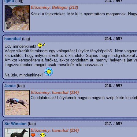
igmu
(tag)
213. / 597
Előzmény: Belfegor (212)
Köszi a fejezeteket. Már ki is nyomtattam magamnak. Nagy
hannibal
(tag)
214. / 597
Üdv mindenkinek!
Végre sikerült felraknom egy válogatást Lütyike fényképeiből. Nem vagyun
kis izelitőt, hogy milyen is volt az ő kis élete. Sajnos még mindig elszorul
Amikor keresgéltem a fotókat, akkor gondoltam át, mennyi helyen is járt ve
Legszivesebben megint csak mesélnék róla hosszasan...
Na üdv, mindenkinek!
Jamie
(tag)
216. / 597
Előzmény: hannibal (214)
Csodálatosak! Lütyikének nagyon-nagyon szép élete lehetet
Sir Winston
(tag)
217. / 597
Előzmény: hannibal (214)