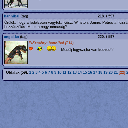
hannibal
(tag)
218. / 597
Örülök, hogy a fedélzeten vagytok. Kösz, Winston, Jamie, Petrus a hozzá
hozzászólás. Mi ez a nagy némaság?
angel-ka
(tag)
220. / 597
Előzmény: hannibal (214)
Mesélj légyszi,ha van kedved!?
Oldalak (59):
1
2
3
4
5
6
7
8
9
10
11
12
13
14
15
16
17
18
19
20
21
[
22
]