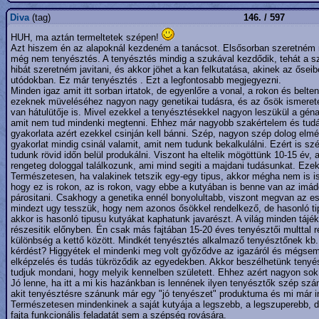
Diva
(tag)
146. / 597
HUH, ma aztán termeltetek szépen!
Azt hiszem én az alapoknál kezdeném a tanácsot. Elsősorban szeretném me
még nem tenyésztés. A tenyésztés mindig a szukával kezdődik, tehát a sz
hibát szeretném javitani, és akkor jöhet a kan felkutatása, akinek az őseibe
utódokban. Ez már tenyésztés . Ezt a legfontosabb megjegyezni.
Minden igaz amit itt sorban irtatok, de egyenlőre a vonal, a rokon és bel
ezeknek müveléséhez nagyon nagy genetikai tudásra, és az ősök ismeret
van hátulütője is. Mivel ezekkel a tenyésztésekkel nagyon leszükül a gén
amit nem tud mindenki megtenni. Ehhez már nagyobb szakértelem és tudás
gyakorlata azért ezekkel csinján kell bánni. Szép, nagyon szép dolog elmé
gyakorlat mindig csinál valamit, amit nem tudunk bekalkulálni. Ezért is s
tudunk rövid időn belül produkálni. Viszont ha eltelik mögöttünk 10-15 év
rengeteg dologgal találkozunk, ami mind segiti a majdani tudásunkat. Ezek
Természetesen, ha valakinek tetszik egy-egy tipus, akkor mégha nem is isme
hogy ez is rokon, az is rokon, vagy ebbe a kutyában is benne van az imád
párositani. Csakhogy a genetika ennél bonyolultabb, viszont megvan az e
mindezt ugy tesszük, hogy nem azonos ősökkel rendelkező, de hasonló tip
akkor is hasonló tipusu kutyákat kaphatunk javarészt. A világ minden tájé
részesitik előnyben. Én csak más fajtában 15-20 éves tenyésztői multtal 
különbség a kettő között. Mindkét tenyésztés alkalmaző tenyésztőnek kb. 
kérdést? Higgyétek el mindenki meg volt győződve az igazáról és mégsem 
elképzelés és tudás tükröződik az egyedekben. Akkor beszélhetünk tenyés
tudjuk mondani, hogy melyik kennelben született. Ehhez azért nagyon sok 
Jó lenne, ha itt a mi kis hazánkban is lennének ilyen tenyésztők szép sz
akit tenyésztésre szánunk már egy "jó tenyészet" produktuma és mi már i
Természetesen mindenkinek a saját kutyája a legszebb, a legszuperebb, 
fajta funkcionális feladatát sem a szépség rovására.