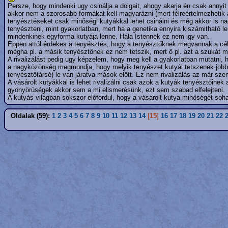
Persze, hogy mindenki ugy csinálja a dolgait, ahogy akarja én csak annyit
akkor nem a szorosabb formákat kell magyarázni (mert félreértelmezhetik 
tenyésztéseket csak minőségi kutyákkal lehet csinálni és még akkor is n
tenyészteni, mint gyakorlatban, mert ha a genetika ennyira kiszámitható
mindenkinek egyforma kutyája lenne. Hála Istennek ez nem igy van.
Éppen attól érdekes a tenyésztés, hogy a tenyésztőknek megvannak a céljai
mégha pl. a másik tenyésztőnek ez nem tetszik, mert ő pl. azt a szukát m
A rivalizálást pedig ugy képzelem, hogy meg kell a gyakorlatban mutatni,
a nagyközönség megmondja, hogy melyik tenyészet kutyái tetszenek jobb
tenyésztőtársé) le van járatva mások előtt. Ez nem rivalizálás az már sze
A vásárolt kutyákkal is lehet rivalizálni csak azok a kutyák tenyésztőin
gyönyörüségek akkor sem a mi elismerésünk, ezt sem szabad elfelejteni.
A kutyás világban sokszor előfordul, hogy a vásárolt kutya minőségét soha 
Oldalak (59):
1
2
3
4
5
6
7
8
9
10
11
12
13
14
[
15
]
16
17
18
19
20
21
22