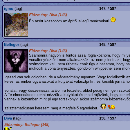
igmu
(tag)
147. / 597
Előzmény: Diva (146)
Én azért köszönöm az építő jellegű tanácsokat!
Belfegor
(tag)
148. / 597
Előzmény: Diva (146)
Számomra nagyon is fontos azzal foglalkoznom, hogy milyen
vonaltenyésztést nem alkalmazzák, az nem jelenti azt, hog
számolnom kell, nem üthetek csak úgy a hasamra, hogy na e
működik a vonaltenyésztés, gondolom whippetnél sem mond m
Igazad van sok dologban, de a végeredmény ugyanaz. Vagy foglalkozik az e
keresi az ember ugyanazokat a kutyákat választja ki , és később jön rá ho
vonalat, vagy összevissza találomra fedzetet, abból pedig nemigen szokot
A Te elmondásod szerint nézzük a kutyákat és majd rájövünk, hogy ismer
vannak a kezemben mint pl egy törzskönyv, akkor számomra kézenfekvőb
szisztematikusan keresem meg a megfelelő egyedeket.
Diva
(tag)
150. / 597
Előzmény: Belfegor (148)