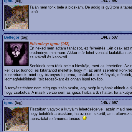
igmu
(tag)
143. / 597
Talán nem törik bele a bicskám. De addig is gyűjtöm a tap
felnő.
Belfegor
(tag)
144. / 597
Előzmény: igmu (142)
Én neked nem adtam tanácsot, ez félreértés...én csak azt 
eredménye minimum. Akkor már lehet vonalat kialakítani a
szukáktól és kanoktól.
Senkinek nem törik bele a bicskája, mert az lehetetlen. Az
kell csak tudnod, és kitartanod mellette, hogy mi az amit szeretnél konk
konkrétumok, mint egy bizonyos fejforma, testalkat stb. Arányok, méretek
legmegfelelőbbnek ítélt fedezőkant és onnan lépni tovább.
A tenyésztéshez nem elég egy szép szuka, egy szép kutyának akinek a tk
hogy zsákutca. A másik verzió sem az igazi, hiába a tk i háttér, ha a kut
igmu
(tag)
145. / 597
Tisztában vagyok a kutyáim lehetőségeivel, aztán majd megl
hogy beletörik a bicskám, ha az nem sikerül, amit eltervez
tapasztalat számomra tanács.