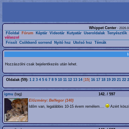
Whippet Center
- 2026.0
Főoldal
Fórum
Képtár
Videotár
Kutyatár
Useroldalak
Tenyésztők
válaszol
Frissít
Csökkenő sorrend
Nyitó hsz
Utolsó hsz
Témák
Hozzászólni csak bejelentkezés után lehet.
Oldalak (59):
1
2
3
4
5
6
7
8
9
10
11
12
13
14
[
15
]
16
17
18
19
20
21
22
igmu
(tag)
142. / 597
Előzmény: Belfegor (140)
Időm van, legalábbis 10-15 évem remélem....
Azért köszi