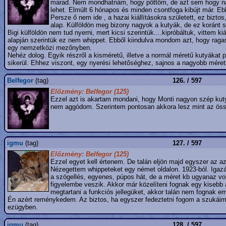
marad. Nem mondhatnám, hogy pöttöm, de azt sem hogy nag
lehet. Elmúlt 6 hónapos és minden csontfoga kibújt már. E
Persze ő nem ide , a hazai kiállításokra született, ez bizt
alap. Külföldön meg bizony nagyok a kutyák, de ez koránt s
Bigi külföldön nem tud nyerni, mert kicsi szerintük....kipróbáltuk, vittem ki
alapján szerintük ez nem whippet. Ebből kiindulva mondom azt, hogy ra
egy nemzetközi mezőnyben.
Nehéz dolog. Egyik részről a kisméretű, illetve a normál méretű kutyákat p
sikerül. Ehhez viszont, egy nyerési lehetőséghez, sajnos a nagyobb méret
Belfegor
(tag)
126. / 597
Előzmény: Belfegor (125)
Ezzel azt is akartam mondani, hogy Monti nagyon szép kutya,
nem aggódom. Szerintem pontosan akkora lesz mint az összes
igmu
(tag)
127. / 597
Előzmény: Belfegor (125)
Ezzel egyet kell értenem. De talán eljön majd egyszer az az 
Nézegettem whippeteket egy német oldalon. 1923-ból. Igazábó
a szögellés, egyenes, púpos hát, de a méret kb ugyanaz vol
figyelembe veszik. Akkor már közelíteni fognak egy kisebb
megtartani a funkciós jellegüket, akkor talán nem fognak e
Én azért reménykedem. Az biztos, ha egyszer fedeztetni fogom a szukáima
ezügyben.
igmu
(tag)
128. / 597