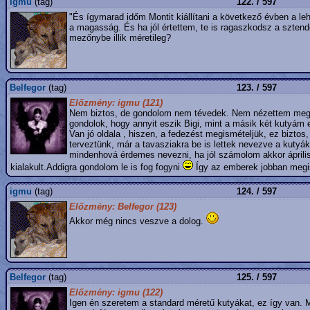
igmu
(tag)
122. / 597
"És ígymarad időm Montit kiállítani a következő évben a leh
a magasság. És ha jól értettem, te is ragaszkodsz a szten
mezőnybe illik méretileg?
Belfegor
(tag)
123. / 597
Előzmény: igmu (121)
Nem biztos, de gondolom nem tévedek. Nem nézettem meg UH
gondolok, hogy annyit eszik Bigi, mint a másik két kutyám
Van jó oldala , hiszen, a fedezést megismételjük, ez biztos,
terveztünk, már a tavasziakra be is lettek nevezve a kutyák
mindenhová érdemes nevezni, ha jól számolom akkor áprilist
kialakult.Addigra gondolom le is fog fogyni
Így az emberek jobban megism
igmu
(tag)
124. / 597
Előzmény: Belfegor (123)
Akkor még nincs veszve a dolog.
Belfegor
(tag)
125. / 597
Előzmény: igmu (122)
Igen én szeretem a standard méretű kutyákat, ez így van. M