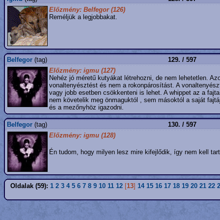
Előzmény: Belfegor (126)
Reméljük a legjobbakat.
Belfegor
(tag)
129. / 597
Előzmény: igmu (127)
Nehéz jó méretű kutyákat létrehozni, de nem lehetetlen. A
vonaltenyésztést és nem a rokonpárosítást. A vonaltenyész
vagy jobb esetben csökkenteni is lehet. A whippet az a fajt
nem követelik meg önmaguktól , sem másoktól a saját fajt
és a mezőnyhöz igazodni.
Belfegor
(tag)
130. / 597
Előzmény: igmu (128)
Én tudom, hogy milyen lesz mire kifejlődik, így nem kell ta
Oldalak (59):
1
2
3
4
5
6
7
8
9
10
11
12
[
13
]
14
15
16
17
18
19
20
21
22