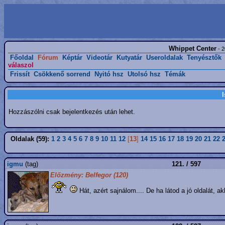
Whippet Center
- 2
Főoldal
Fórum
Képtár
Videotár
Kutyatár
Useroldalak
Tenyésztők
válaszol
Frissít
Csökkenő sorrend
Nyitó hsz
Utolsó hsz
Témák
Hozzászólni csak bejelentkezés után lehet.
Oldalak (59):
1
2
3
4
5
6
7
8
9
10
11
12
[
13
]
14
15
16
17
18
19
20
21
22
igmu
(tag)
121. / 597
Előzmény: Belfegor (120)
Hát, azért sajnálom.... De ha látod a jó oldalát, 