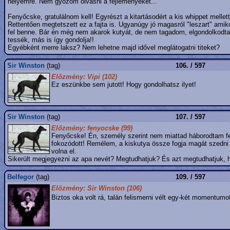
helyemre. Nem győzöm olvasni a fejleményeket...
Fenyőcske, gratulálnom kell! Egyrészt a kitartásodért a kis whippet mellet
Rettentően megtetszett ez a fajta is. Ugyanúgy jó magasról "leszart" ami
fel benne. Bár én még nem akarok kutyát, de nem tagadom, elgondolkodtam
tessék, más is így gondolja!!
Egyébként merre laksz? Nem lehetne majd idővel meglátogatni titeket?
Sir Winston
(tag)
106. / 597
Előzmény: Vipi (102)
Ez eszünkbe sem jutott! Hogy gondolhatsz ilyet!
Sir Winston
(tag)
107. / 597
Előzmény: fenyocske (99)
Fenyőcske! Én, személy szerint nem miattad háborodtam fe
fokozódott! Remélem, a kiskutya össze fogja magát szedni 
volna el.
Sikerült megjegyezni az apa nevét? Megtudhatjuk? És azt megtudhatjuk,
Belfegor
(tag)
109. / 597
Előzmény: Sir Winston (106)
Biztos oka volt rá, talán felismerni vélt egy-két momentum