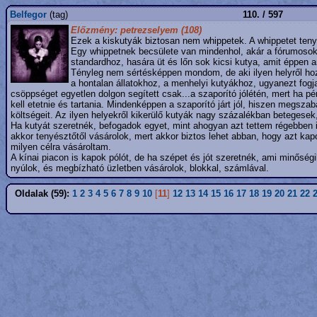
Belfegor
(tag)
110. / 597
Előzmény: petrezselyem (108)
Ezek a kiskutyák biztosan nem whippetek. A whippetet tenyé
Egy whippetnek becsülete van mindenhol, akár a fórumosok
standardhoz, hasára üt és lőn sok kicsi kutya, amit éppen
Tényleg nem sértésképpen mondom, de aki ilyen helyről hoz 
a hontalan állatokhoz, a menhelyi kutyákhoz, ugyanezt fogja
csöppséget egyetlen dolgon segített csak...a szaporító jólétén, mert ha p
kell etetnie és tartania. Mindenképpen a szaporító járt jól, hiszen megsz
költségeit. Az ilyen helyekről kikerülő kutyák nagy százalékban betegesek,
Ha kutyát szeretnék, befogadok egyet, mint ahogyan azt tettem régebben is
akkor tenyésztőtől vásárolok, mert akkor biztos lehet abban, hogy azt kap
milyen célra vásároltam.
A kínai piacon is kapok pólót, de ha szépet és jót szeretnék, ami minős
nyúlok, és megbízható üzletben vásárolok, blokkal, számlával.
Oldalak (59):
1
2
3
4
5
6
7
8
9
10
[
11
]
12
13
14
15
16
17
18
19
20
21
22