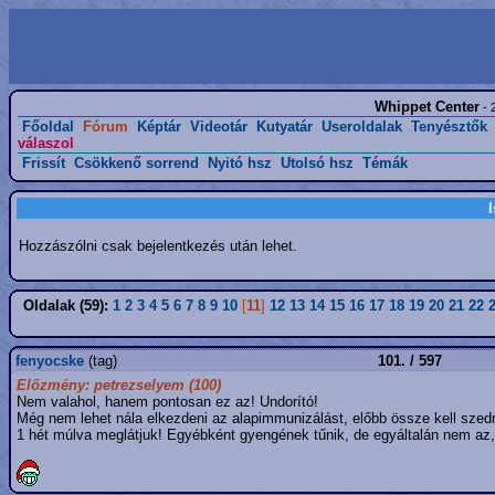
Whippet Center
- 
Főoldal
Fórum
Képtár
Videotár
Kutyatár
Useroldalak
Tenyésztők
válaszol
Frissít
Csökkenő sorrend
Nyitó hsz
Utolsó hsz
Témák
Hozzászólni csak bejelentkezés után lehet.
Oldalak (59):
1
2
3
4
5
6
7
8
9
10
[
11
]
12
13
14
15
16
17
18
19
20
21
22
fenyocske
(tag)
101. / 597
Előzmény: petrezselyem (100)
Nem valahol, hanem pontosan ez az! Undorító!
Még nem lehet nála elkezdeni az alapimmunizálást, előbb össze kell szedni
1 hét múlva meglátjuk! Egyébként gyengének tűnik, de egyáltalán nem az,