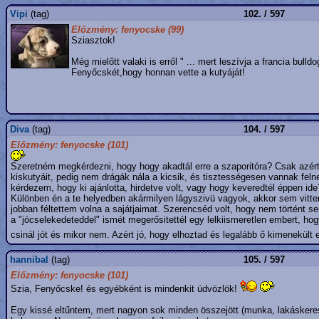
Vipi
(tag)
102. / 597
Előzmény: fenyocske (99)
Sziasztok!
Még mielőtt valaki is erről " ... mert leszívja a francia bul
Fenyőcskét,hogy honnan vette a kutyáját!
Diva
(tag)
104. / 597
Előzmény: fenyocske (101)
Szeretném megkérdezni, hogy hogy akadtál erre a szaporitóra? Csak azért f
kiskutyáit, pedig nem drágák nála a kicsik, és tisztességesen vannak fel
kérdezem, hogy ki ajánlotta, hirdetve volt, vagy hogy keveredtél éppen ide
Különben én a te helyedben akármilyen lágyszivü vagyok, akkor sem vittem 
jobban féltettem volna a sajátjaimat. Szerencséd volt, hogy nem történt se
a "jócselekedeteddel" ismét megerősitettél egy lelkiismeretlen embert, h
csinál jót és mikor nem. Azért jó, hogy elhoztad és legalább ő kimenekült 
hannibal
(tag)
105. / 597
Előzmény: fenyocske (101)
Szia, Fenyőcske! és egyébként is mindenkit üdvözlök!
Egy kissé eltűntem, mert nagyon sok minden összejött (munka, lakáskeres