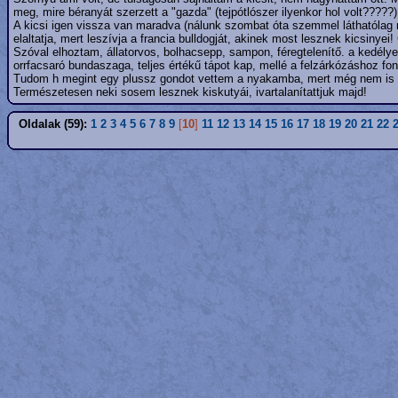
meg, mire béranyát szerzett a "gazda" (tejpótlószer ilyenkor hol volt?????)!
A kicsi igen vissza van maradva (nálunk szombat óta szemmel láthatólag 
elaltatja, mert leszívja a francia bulldogját, akinek most lesznek kicsinyei!
Szóval elhoztam, állatorvos, bolhacsepp, sampon, féregtelenítő. a kedélye 
orrfacsaró bundaszaga, teljes értékű tápot kap, mellé a felzárkózáshoz font
Tudom h megint egy plussz gondot vettem a nyakamba, mert még nem is a
Természetesen neki sosem lesznek kiskutyái, ivartalanítattjuk majd!
Oldalak (59):
1
2
3
4
5
6
7
8
9
[
10
]
11
12
13
14
15
16
17
18
19
20
21
22