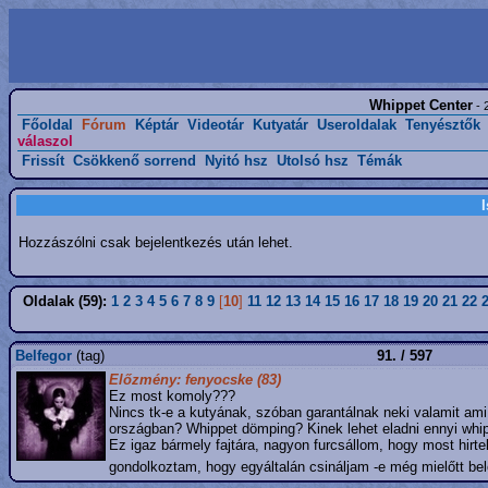
Whippet Center
- 
Főoldal
Fórum
Képtár
Videotár
Kutyatár
Useroldalak
Tenyésztők
válaszol
Frissít
Csökkenő sorrend
Nyitó hsz
Utolsó hsz
Témák
Hozzászólni csak bejelentkezés után lehet.
Oldalak (59):
1
2
3
4
5
6
7
8
9
[
10
]
11
12
13
14
15
16
17
18
19
20
21
22
Belfegor
(tag)
91. / 597
Előzmény: fenyocske (83)
Ez most komoly???
Nincs tk-e a kutyának, szóban garantálnak neki valamit ami
országban? Whippet dömping? Kinek lehet eladni ennyi whi
Ez igaz bármely fajtára, nagyon furcsállom, hogy most hirte
gondolkoztam, hogy egyáltalán csináljam -e még mielőtt be