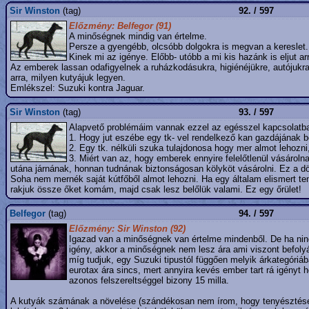
Sir Winston
(tag)
92. / 597
Előzmény: Belfegor (91)
A minőségnek mindig van értelme.
Persze a gyengébb, olcsóbb dolgokra is megvan a kereslet
Kinek mi az igénye. Előbb- utóbb a mi kis hazánk is eljut a
Az emberek lassan odafigyelnek a ruházkodásukra, higiénéjükre, autójuk
arra, milyen kutyájuk legyen.
Emlékszel: Suzuki kontra Jaguar.
Sir Winston
(tag)
93. / 597
Alapvető problémáim vannak ezzel az egésszel kapcsolatb
1. Hogy jut eszébe egy tk- vel rendelkező kan gazdájának bef
2. Egy tk. nélküli szuka tulajdonosa hogy mer almot lehozni
3. Miért van az, hogy emberek ennyire felelőtlenül vásároln
utána járnának, honnan tudnának biztonságosan kölyköt vásárolni. Ez a dö
Soha nem mernék saját kútfőből almot lehozni. Ha egy általam elismert t
rakjuk össze őket komám, majd csak lesz belőlük valami. Ez egy őrület!
Belfegor
(tag)
94. / 597
Előzmény: Sir Winston (92)
Igazad van a minőségnek van értelme mindenből. De ha nincs
igény, akkor a minőségnek nem lesz ára ami viszont befolyás
míg tudjuk, egy Suzuki tipustól függően melyik árkategóriá
eurotax ára sincs, mert annyira kevés ember tart rá igényt
azonos felszereltséggel bizony 15 milla.
A kutyák számának a növelése (szándékosan nem írom, hogy tenyésztése) po