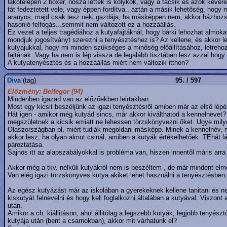
lakótelepen 2 boxer, nosza lettek is kölykök, vagy a tacsik és azok keveré
fát fedeztetett vele, vagy éppen fordítva...aztán a másik lehetőség, hog
aranyos, majd csak lesz neki gazdája, ha másképpen nem, akkor házhozs
hasonló felfogás...semmit nem változott ez a hozzáállás.
Ez vezet a teljes tragédiához a kutyafajtáknál, hogy bárki lehozhat almo
mondjuk jogosítványt szerezni a tenyésztéshez is? Az kellene, és akkor l
kutyájukkal, hogy mi minden szükséges a minőség előállításához, létreho
fajtának. Vagy ha nem is lép vissza de legalább tisztában lesz azzal hogy m
A kutyatenyésztés és a hozzáállás miért nem változik itthon?
Diva
(tag)
95. / 597
Előzmény: Belfegor (94)
Mindenben igazad van az előzőekben leirtakban.
Most egy kicsit beszéljünk az igazi tenyésztésről amiben már az első lépé
Hát igen - amikor még kutyád sincs, már akkor kiválthatod a kennelnevet? 
megszületnek a kicsik emiatt ne lehessen törzskönyvezni őket. Ugye mil
Olaszországban pl. miért tudják megoldani másképp. Minek a kennelnév, m
akkor lesz, ha olyan almot csinál, amiben a kutyák értékelhetőek. TEhát l
pároztatása.
Sajnos itt az alapszabályokkal is probléma van, hiszen innentől máris arra 
Akkor még a tkv. nélküli kutyákról nem is beszéltem , de már mindent el
Van elég igazi törzskönyves kutya akiket lehet használni a tenyésztésben.
Az egész kutyázást már az iskolában a gyerekeknek kellene tanitani és ne
kiskutyát felnevelni és hogy kell foglalkozni általában a kutyával. Viszon
után.
Amikor a ch. kiállitáson, ahol állitólag a legszebb kutyák, legjobb tenyész
kutyája után (bent a csarnokban), akkor mit várhatunk el?