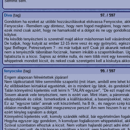
Semmit sem.
Diva
(tag)
97. / 597
Gondolom ha ezeket az utóbbi hozzászólásokat elolvassa Fenyocske, akkor
Fenyocske - Remélem ugy döntesz, hogy nem fogod megbánni, hogy nem ham
ezek mind csak azért, hogy ne hamarkodd el a dolgot és ne ugy gondolkozz,
kölykei.
Ha később tenyészteni is szeretnél majd akkor máshonnan kell vásárolnod 
De tudjuk, hogy kutyát az ember 12-15 évre vesz és egy gyönyörü, egészs
Igaz Belfegor, Petrezselyem ? - mi már tudjuk ezt! Csak jót akarunk neked
nem a tenyésztők táborában fociznak, hanem inkább a szaporitókéban. Ugya
fajtatiszta is a kicsi. Sajnos az értéke nulla, és nem több mint egy keve
whippetnek mondott kicsit, és neked csak szeretgetni kell a kiskutya akkor 
fenyocske
(tag)
99. / 597
Engem alaposan félreértettek jópáran!
Nem tájékoztatott félre semmiféle szaporító (mit írtam, amiből erre lehet k
Az előbbiekben leírtakkal egyetértek, én is mindent így látok, és gondolok!
Talán könnyelmű kijelentés volt leírni h "TALÁN egyszer", "De ezt majd m
Sosem akarok vele tenyészteni, nem is ezért van. Mint írtam, a páromnak
elképzelések és célok. Ismerkedünk a kiállításokkal, a basenjisekkel, néz
Ez az "egyszer talán" annak volt köszönhető, ha B tk., és nagyon szép kül
oldalon mindkét nagyszülőét megszerezve persze! Ám nem hiszem h ez meg
ezért tényleg sajnálom a dolgot.
Könnyelmű kijelentés volt, komoly szándék nélkül, bár egyértelműen foga
Hogyha egyszer úgy gondolom, h komolyan foglalkozom whippetekkel, akkor
Szóval szombaton elhoztuk a kicsit. Nem voltam hajlandó pénzt adni érte! Á
Szörnyű ami volt, de túlságosan sajnáltam a kicsit, nem hagyhattam ott. M