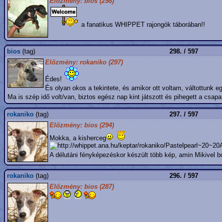
Előzmény: bios (298)
a fanatikus WHIPPET rajongók táborában!!
bios
(tag)
298. / 597
Előzmény: rokaniko (297)
Édes!
És olyan okos a tekintete, és amikor ott voltam, váltottunk e
Ma is szép idő volt/van, biztos egész nap kint játszott és pihegett a csapa
rokaniko
(tag)
297. / 597
Előzmény: bios (294)
Mokka, a kisherceg
A délutáni fényképezéskor készült több kép, amin Mikivel 
rokaniko
(tag)
296. / 597
Előzmény: bios (287)