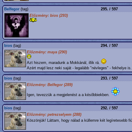
Belfegor
(tag)
295. / 597
Előzmény: bios (293)
bios
(tag)
294. / 597
Előzmény: maya (290)
Azt hiszem, maradunk a Mokkánál, illik rá.
Azért majd lesz neki saját - legalább "névleges" - fekhelye is
bios
(tag)
293. / 597
Előzmény: Belfegor (289)
Igen, tevezzük a megjelenést a a későbbiekben.
bios
(tag)
292. / 597
Előzmény: petrezselyem (288)
Köszönjük! Láttam, hogy nálad a küllemre két legíretesebb fi