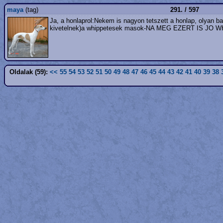
maya
(tag)
291. / 597
Ja, a honlaprol:Nekem is nagyon tetszett a honlap, olyan bar
kivetelnek)a whippetesek masok-NA MEG EZERT IS JO 
Oldalak (59):
<<
55
54
53
52
51
50
49
48
47
46
45
44
43
42
41
40
39
38