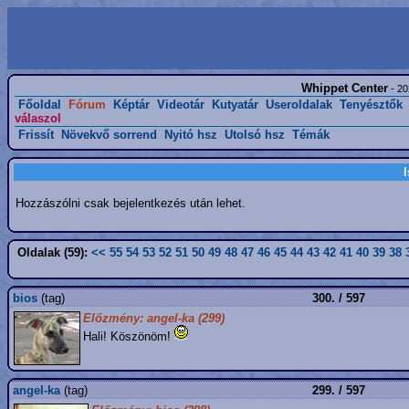
Whippet Center
- 20
Főoldal
Fórum
Képtár
Videotár
Kutyatár
Useroldalak
Tenyésztők
válaszol
Frissít
Növekvő sorrend
Nyitó hsz
Utolsó hsz
Témák
Hozzászólni csak bejelentkezés után lehet.
Oldalak (59):
<<
55
54
53
52
51
50
49
48
47
46
45
44
43
42
41
40
39
38
bios
(tag)
300. / 597
Előzmény: angel-ka (299)
Hali! Köszönöm!
angel-ka
(tag)
299. / 597