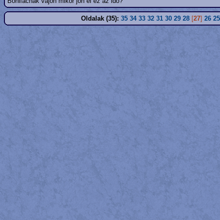
Bonifácnak vajon mikor jön el ez az idő?
Oldalak (35):
35
34
33
32
31
30
29
28
[
27
]
26
25