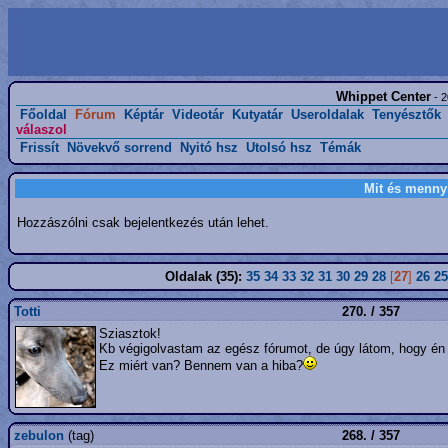
Whippet Center
- 2
Főoldal
Fórum
Képtár
Videotár
Kutyatár
Useroldalak
Tenyésztők
válaszol
Frissít
Növekvő sorrend
Nyitó hsz
Utolsó hsz
Témák
Mit és menny
Hozzászólni csak bejelentkezés után lehet.
Oldalak (35):
35
34
33
32
31
30
29
28
[
27
]
26
25
Totti
270. / 357
Sziasztok!
Kb végigolvastam az egész fórumot, de úgy látom, hogy én 
Ez miért van? Bennem van a hiba?
zebulon
(tag)
268. / 357