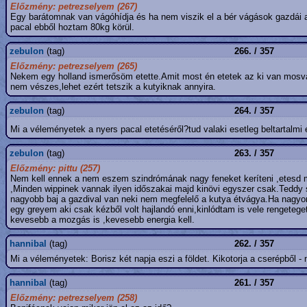
Előzmény: petrezselyem (267)
Egy barátomnak van vágóhídja és ha nem viszik el a bér vágások gazdái 
pacal ebből hoztam 80kg körül.
zebulon
(tag)
266. / 357
Előzmény: petrezselyem (265)
Nekem egy holland ismerősöm etette.Amit most én etetek az ki van mosva
nem vészes,lehet ezért tetszik a kutyiknak annyira.
zebulon
(tag)
264. / 357
Mi a véleményetek a nyers pacal etetéséről?tud valaki esetleg beltartalmi
zebulon
(tag)
263. / 357
Előzmény: pittu (257)
Nem kell ennek a nem eszem szindrómának nagy feneket keríteni ,etesd m
,Minden wippinek vannak ilyen időszakai majd kinövi egyszer csak.Teddy 
nagyobb baj a gazdival van neki nem megfelelő a kutya étvágya.Ha nagyo
egy greyem aki csak kézből volt hajlandó enni,kinlódtam is vele rengetege
kevesebb a mozgás is ,kevesebb energia kell.
hannibal
(tag)
262. / 357
Mi a véleményetek: Borisz két napja eszi a földet. Kikotorja a cserépből -
hannibal
(tag)
261. / 357
Előzmény: petrezselyem (258)