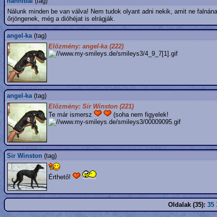
hannibal
(tag)
Nálunk minden be van válva! Nem tudok olyant adni nekik, amit ne falnán
őrjöngenek, még a dióhéjat is elrágják.
angel-ka
(tag)
Előzmény: angel-ka (222)
angel-ka
(tag)
Előzmény: Sir Winston (221)
Te már ismersz
(soha nem figyelek!
Sir Winston
(tag)
Érthető!
Oldalak (35):
35