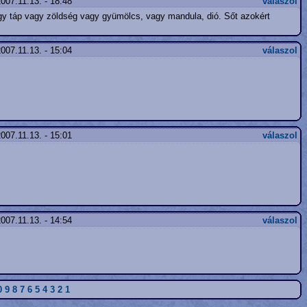
007.11.13. - 18:48
válaszol
ogy táp vagy zöldség vagy gyümölcs, vagy mandula, dió. Sőt azokért
007.11.13. - 15:04
válaszol
007.11.13. - 15:01
válaszol
007.11.13. - 14:54
válaszol
0
9
8
7
6
5
4
3
2
1