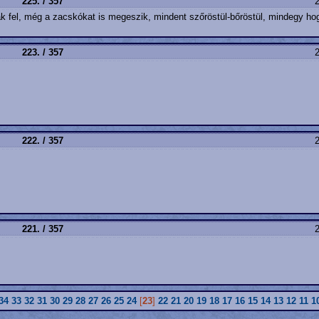
225. / 357
2
ak fel, még a zacskókat is megeszik, mindent szőröstül-bőröstül, mindegy h
223. / 357
2
222. / 357
2
221. / 357
2
34
33
32
31
30
29
28
27
26
25
24
[
23
]
22
21
20
19
18
17
16
15
14
13
12
11
1