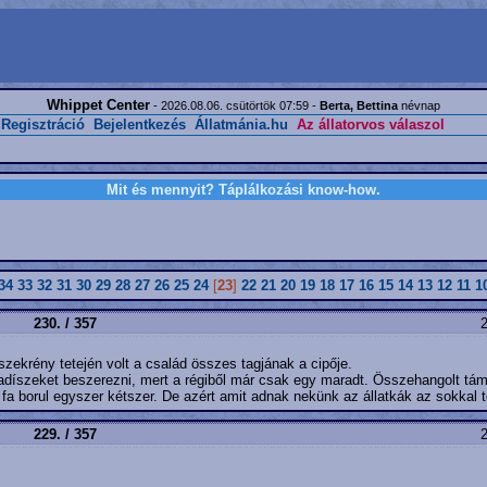
Whippet Center
- 2026.08.06. csütörtök 07:59 -
Berta, Bettina
névnap
Regisztráció
Bejelentkezés
Állatmánia.hu
Az állatorvos válaszol
Mit és mennyit? Táplálkozási know-how.
34
33
32
31
30
29
28
27
26
25
24
[
23
]
22
21
20
19
18
17
16
15
14
13
12
11
1
230. / 357
2
zekrény tetején volt a család összes tagjának a cipője.
íszeket beszerezni, mert a régiből már csak egy maradt. Összehangolt támad
 fa borul egyszer kétszer. De azért amit adnak nekünk az állatkák az sokkal tö
229. / 357
2