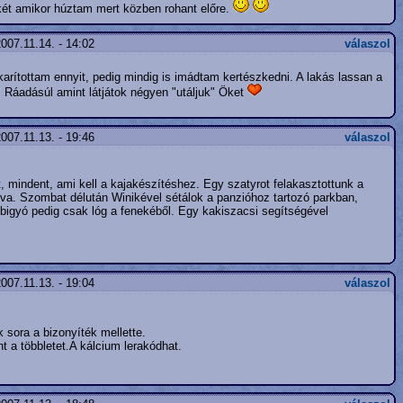
két amikor húztam mert közben rohant előre.
007.11.14. - 14:02
válaszol
arítottam ennyit, pedig mindig is imádtam kertészkedni. A lakás lassan a
 Ráadásúl amint látjátok négyen "utáljuk" Öket
007.11.13. - 19:46
válaszol
t, mindent, ami kell a kajakészítéshez. Egy szatyrot felakasztottunk a
va. Szombat délután Winikével sétálok a panzióhoz tartozó parkban,
 bigyó pedig csak lóg a fenekéből. Egy kakiszacsi segítségével
007.11.13. - 19:04
válaszol
 sora a bizonyíték mellette.
nt a többletet.A kálcium lerakódhat.