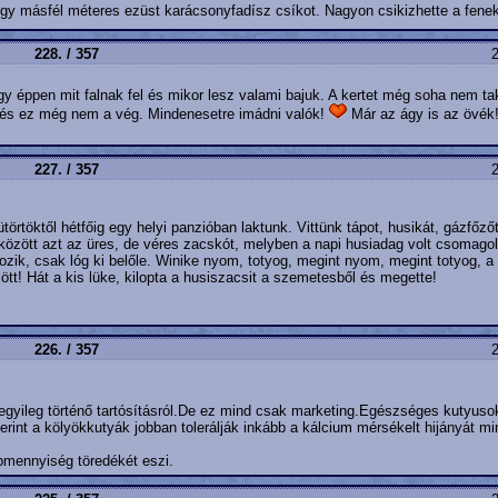
gy másfél méteres ezüst karácsonyfadísz csíkot. Nagyon csikizhette a fene
228. / 357
2
y éppen mit falnak fel és mikor lesz valami bajuk. A kertet még soha nem tak
a és ez még nem a vég. Mindenesetre imádni valók!
Már az ágy is az övék!
227. / 357
2
örtöktől hétfőig egy helyi panzióban laktunk. Vittünk tápot, husikát, gázfőző
között azt az üres, de véres zacskót, melyben a napi husiadag volt csomagol
zik, csak lóg ki belőle. Winike nyom, totyog, megint nyom, megint totyog, a
t! Hát a kis lüke, kilopta a husiszacsit a szemetesből és megette!
226. / 357
2
egyileg történő tartósításról.De ez mind csak marketing.Egészséges kutyusok
erint a kölyökkutyák jobban tolerálják inkább a kálcium mérsékelt hijányát mi
pmennyiség töredékét eszi.