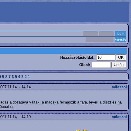
Hozzászólás/oldal:
Oldal:
0
9
8
7
6
5
4
3
2
1
007.11.14. - 14:14
válaszol
ás áldozatává váltak: a macska felmászik a fára, leveri a díszt és ha
bbet ér...
007.11.14. - 14:10
válaszol