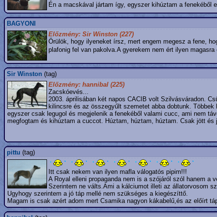
Én a macskával jártam így, egyszer kihúztam a fenekéből e
BAGYONI
Előzmény: Sir Winston (227)
Örülök, hogy ilyeneket írsz, mert engem megesz a fene, hog
plafonig fel van pakolva.A gyerekem nem ért ilyen magasr
Sir Winston
(tag)
Előzmény: hannibal (225)
Zacskóevés...
2003. áprilisában két napos CACIB volt Szilvásváradon. Csüt
kilincsre és az összegyűlt szemetet abba dobtunk. Többek 
egyszer csak legugol és megjelenik a fenekéből valami cucc, ami nem távo
megfogtam és kihúztam a cuccot. Húztam, húztam, húztam. Csak jött és jöt
pittu
(tag)
Itt csak nekem van ilyen mafla válogatós pipim!!!
A Royal elleni propaganda nem is a szójáról szól hanem a v
Szerintem ne válts.Ami a kálciumot illeti az állatorvosom sz
Ugyhogy szerintem a jó táp mellé nem szükséges a kiegészíttő.
Magam is csak azért adom mert Csamika nagyon kákabelű,és az előírt tá