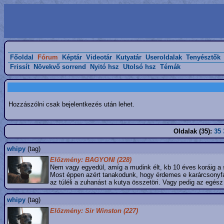
Főoldal
Fórum
Képtár
Videotár
Kutyatár
Useroldalak
Tenyésztők
Frissít
Növekvő sorrend
Nyitó hsz
Utolsó hsz
Témák
Hozzászólni csak bejelentkezés után lehet.
Oldalak (35):
35
whipy
(tag)
Előzmény: BAGYONI (228)
Nem vagy egyedül, amíg a mudink élt, kb 10 éves koráig a s
Most éppen azért tanakodunk, hogy érdemes e karárcsonyfad
az túléli a zuhanást a kutya összetöri. Vagy pedig az egész
whipy
(tag)
Előzmény: Sir Winston (227)