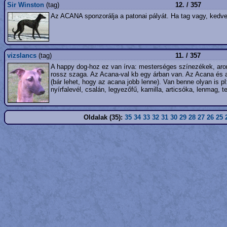
Sir Winston
(tag)
12. / 357
Az ACANA sponzorálja a patonai pályát. Ha tag vagy, kedv
vizslancs
(tag)
11. / 357
A happy dog-hoz ez van írva: mesterséges színezékek, aromaa
rossz szaga. Az Acana-val kb egy árban van. Az Acana és 
(bár lehet, hogy az acana jobb lenne). Van benne olyan is p
nyírfalevél, csalán, legyezőfű, kamilla, articsóka, lenmag, t
Oldalak (35):
35
34
33
32
31
30
29
28
27
26
25