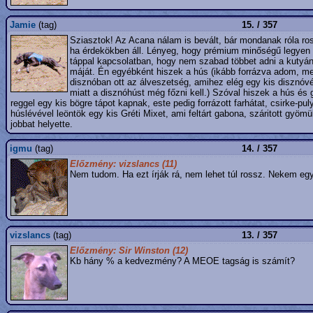
Jamie
(tag)
15. / 357
Sziasztok! Az Acana nálam is bevált, bár mondanak róla ro
ha érdekökben áll. Lényeg, hogy prémium minőségű legyen a
táppal kapcsolatban, hogy nem szabad többet adni a kutyának
máját. Én egyébként hiszek a hús (ikább forrázva adom, mert
disznóban ott az álveszetség, amihez elég egy kis disznóvér
miatt a disznóhúst még főzni kell.) Szóval hiszek a hús és g
reggel egy kis bögre tápot kapnak, este pedig forrázott farhátat, csirke-p
húslévével leöntök egy kis Gréti Mixet, ami feltárt gabona, száritott gyömü
jobbat helyette.
igmu
(tag)
14. / 357
Előzmény: vizslancs (11)
Nem tudom. Ha ezt írják rá, nem lehet túl rossz. Nekem egy
vizslancs
(tag)
13. / 357
Előzmény: Sir Winston (12)
Kb hány % a kedvezmény? A MEOE tagság is számít?