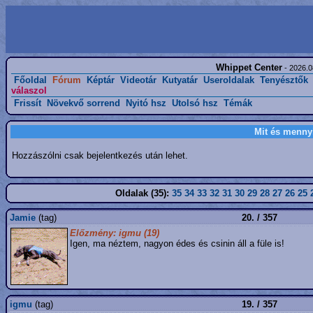
Whippet Center
- 2026.0
Főoldal
Fórum
Képtár
Videotár
Kutyatár
Useroldalak
Tenyésztők
válaszol
Frissít
Növekvő sorrend
Nyitó hsz
Utolsó hsz
Témák
Mit és menny
Hozzászólni csak bejelentkezés után lehet.
Oldalak (35):
35
34
33
32
31
30
29
28
27
26
25
Jamie
(tag)
20. / 357
Előzmény: igmu (19)
Igen, ma néztem, nagyon édes és csinin áll a füle is!
igmu
(tag)
19. / 357