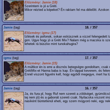
Előzmény: Jamie (18)
Szerintem is jó a Gréti.
Mikor nézted a képeket? Én raktam fel ma délelőtt. Azokon 
Jamie
(tag)
18. / 357
Előzmény: igmu (17)
Izlések és pofonok, sokan esküsznek a vizzel felengedett 
gon. Ugye hogy jó a Gréti Mix? Nalam még a macska is szer
lehetek rá büszke mint tunokahugira?
igmu
(tag)
17. / 357
Előzmény: Jamie (15)
A múltkor én is erre a disznós betegségre gondoltam, csak
GrétiMix-et Hanna baba is kap. Én táppal keverem, és felen
Ennél viszont figyelni kell, hogy egyből megegye, mert ha t
Jamie
(tag)
16. / 357
Ja, és fura pl, hogy Ruf nem szereti a zöldséget, gyümölcsö
tej nem jó) és a gabonát szereti csak. Nyilacska viszont i
nasiként büntetlenül eheti, egy szem mogyoró neki, egy ne