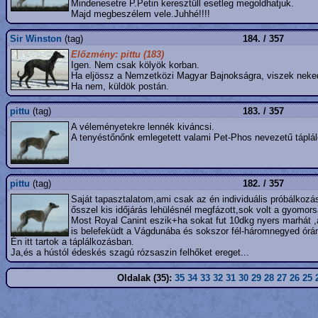
Mindenesetre P.Petin keresztüll esetleg megoldhatjuk.
Majd megbeszélem vele.Juhhé!!!!
Sir Winston
(tag)
184. / 357
Előzmény: pittu (183)
Igen. Nem csak kölyök korban.
Ha eljössz a Nemzetközi Magyar Bajnokságra, viszek neke
Ha nem, küldök postán.
pittu
(tag)
183. / 357
A véleményetekre lennék kiváncsi.
A tenyéstőnőnk emlegetett valami Pet-Phos nevezetű táplál
pittu
(tag)
182. / 357
Saját tapasztalatom,ami csak az én individuális próbálkoz
ősszel kis időjárás lehülésnél megfázott,sok volt a gyomor
Most Royal Canint eszik+ha sokat fut 10dkg nyers marhát ,a
is belefeküdt a Vágdunába és sokszor fél-háromnegyed órán 
Én itt tartok a táplálkozásban.
Ja,és a hústól édeskés szagú rózsaszin felhőket ereget...
Oldalak (35):
35
34
33
32
31
30
29
28
27
26
25