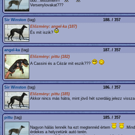
őőő...Mittomén!!!
Versenylovakat???
Sir Winston
(tag)
188. / 357
Előzmény: angel-ka (187)
És mit iszik?
angel-ka
(tag)
187. / 357
Előzmény: pittu (182)
A Cassini és a Cézár mit eszik???
Sir Winston
(tag)
186. / 357
Előzmény: pittu (185)
Akkor nincs más hátra, mint jövő hét szerdáig jelezz vissz
pittu
(tag)
185. / 357
Nagyon hálás lennék ha ezt megtennéd értem
.Mind
érdekes a helyzetünk autó terén.