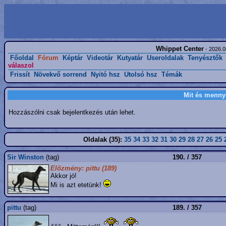
Whippet Center
- 2026.0
Főoldal
Fórum
Képtár
Videotár
Kutyatár
Useroldalak
Tenyésztők
válaszol
Frissít
Növekvő sorrend
Nyitó hsz
Utolsó hsz
Témák
Mit és menny
Hozzászólni csak bejelentkezés után lehet.
Oldalak (35):
35
34
33
32
31
30
29
28
27
26
25
Sir Winston
(tag)
190. / 357
Előzmény: pittu (189)
Akkor jó!
Mi is azt etetünk!
pittu
(tag)
189. / 357