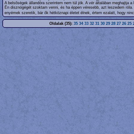
A belsőségek állandóra szerintem nem túl jók. A vér általában meghajtja a 
Én disznógégét szoktam venni, és ha éppen véresebb, azt leszedem róla. C
enyémek szeretik, bár ők hétköznapi életet élnek, értem ezalatt, hogy nin
Oldalak (35):
35
34
33
32
31
30
29
28
27
26
25