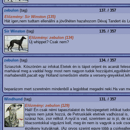
zebulon
(tag)
137. / 357
Előzmény: Sir Winston (135)
Hát igen,nem tudtam ellenállni a jövőhéten hazahozom Dévaj Tandert és Lo
Sir Winston
(tag)
135. / 357
Előzmény: zebulon (134)
Új whippet? Csak nem?
zebulon
(tag)
134. / 357
Sziasztok. Köszönöm az infokat.Etetek én is tápot orijent és acanát fe
marhával meg a vaddal hogy most nem nagyon tudok hozzájutni,egyébként 
marhabendőt,pacalt egy Holland ismerősöm etette a verseny-greyekkel,leh
beparázom mert szeretném mindenből a legjobbat megadni neki.Ha van még
Windhund
(tag)
131. / 357
Előzmény: zebulon (129)
Hali! Én csak némi tapasztalatot és felcsipegetett infókat tu
sajnos nem jutok hozzá, de Petruskáék etetnek vadhússal is, és
száraz hús, zsir nélkül. A nyúl is vad, szerintem az is jó, 
libacsontokkal vigyázni kell, meg én nem is vagyok a sok cson
érzékeny kutyáknak. (Az orvos szerint egyre több a csirkealle