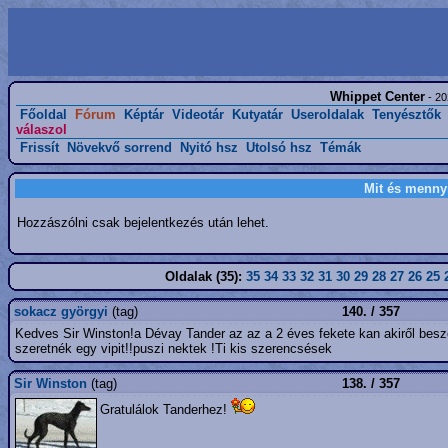
Whippet Center
- 20
Főoldal
Fórum
Képtár
Videotár
Kutyatár
Useroldalak
Tenyésztők
válaszol
Frissít
Növekvő sorrend
Nyitó hsz
Utolsó hsz
Témák
Mit és menny
Hozzászólni csak bejelentkezés után lehet.
Oldalak (35):
35
34
33
32
31
30
29
28
27
26
25
sokacz györgyi
(tag)
140. / 357
Kedves Sir Winston!a Dévay Tander az az a 2 éves fekete kan akiről bes
szeretnék egy vipit!!puszi nektek !Ti kis szerencsések
Sir Winston
(tag)
138. / 357
Gratulálok Tanderhez!