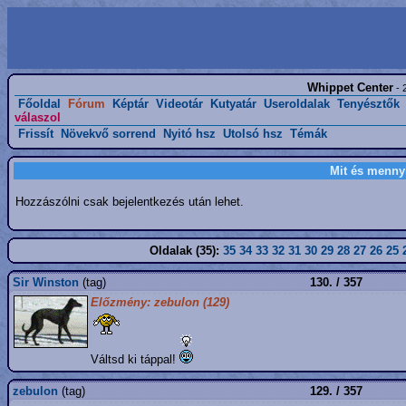
Whippet Center
- 
Főoldal
Fórum
Képtár
Videotár
Kutyatár
Useroldalak
Tenyésztők
válaszol
Frissít
Növekvő sorrend
Nyitó hsz
Utolsó hsz
Témák
Mit és menny
Hozzászólni csak bejelentkezés után lehet.
Oldalak (35):
35
34
33
32
31
30
29
28
27
26
25
Sir Winston
(tag)
130. / 357
Előzmény: zebulon (129)
Váltsd ki táppal!
zebulon
(tag)
129. / 357