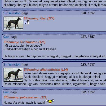
Hahó Forumozók. Szeretnék segitséget kérni tőletek,hús ügyben,vagyis ma
pl.bárány,liba,nyúl hússal milyen étrendi hatása van ezeknek ill.melyik ré
Sir Winston
(tag)
128. / 357
Előzmény: Geri (127)
Geri
(tag)
127. / 357
Előzmény: Sir Winston (125)
-Mi az abszolult felesleges?
-Pártszékházakban a becsület kassza.
De hogy a fórum témájához is hű legyek, megyek, megetetem a kutyákat!
Sir Winston
(tag)
125. / 357
Előzmény: alfaholdbázis (124)
Szerintem ebben semmi meglepő nincs! Ha valaki végiggondol
Azok hiszik el, hogy jó minőség, akik el is akarják hinni.
Gy. F. választási mondatait is az hitte el tavasszal, aki el 
De ez mindennel így van. Hazudnak úton- útfélen, egyértelmű, hogy a fele
Geri
(tag)
122. / 357
Előzmény: petrezselyem (121)
Na-na! Az oltási papír is papír!