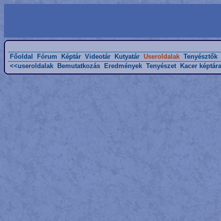
Főoldal
Fórum
Képtár
Videotár
Kutyatár
Useroldalak
Tenyésztők
<<useroldalak
Bemutatkozás
Eredmények
Tenyészet
Kacer képtár